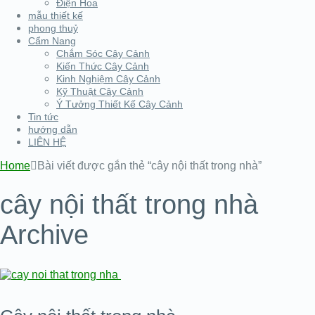
Điện Hoa
mẫu thiết kế
phong thuỷ
Cẩm Nang
Chắm Sóc Cây Cảnh
Kiến Thức Cây Cảnh
Kinh Nghiệm Cây Cảnh
Kỹ Thuật Cây Cảnh
Ý Tưởng Thiết Kế Cây Cảnh
Tin tức
hướng dẫn
LIÊN HỆ
Home
Bài viết được gắn thẻ “cây nội thất trong nhà”
cây nội thất trong nhà
Archive