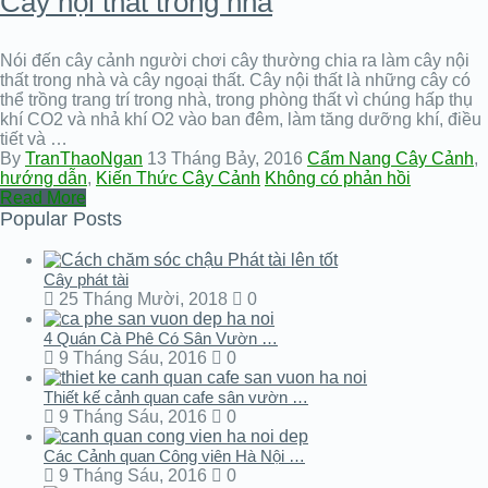
Cây nội thất trong nhà
Nói đến cây cảnh người chơi cây thường chia ra làm cây nội
thất trong nhà và cây ngoại thất. Cây nội thất là những cây có
thể trồng trang trí trong nhà, trong phòng thất vì chúng hấp thụ
khí CO2 và nhả khí O2 vào ban đêm, làm tăng dưỡng khí, điều
tiết và …
By
TranThaoNgan
13 Tháng Bảy, 2016
Cẩm Nang Cây Cảnh
,
hướng dẫn
,
Kiến Thức Cây Cảnh
Không có phản hồi
Read More
Popular Posts
Cây phát tài
25 Tháng Mười, 2018
0
4 Quán Cà Phê Có Sân Vườn …
9 Tháng Sáu, 2016
0
Thiết kế cảnh quan cafe sân vườn …
9 Tháng Sáu, 2016
0
Các Cảnh quan Công viên Hà Nội …
9 Tháng Sáu, 2016
0