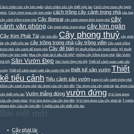
Cách chăm sóc cây kim ngân
cách chăm sóc cây thiết mộc lan
Cách chọn mua cây hạnh
cách trồng cây cảnh trong nhà
phúc
Cách chọn mua cây kim ngân
các loại
cây
Cây Bonsai
cây cảnh trồng trong nhà
cây cảnh phong thủy trong nhà
cảnh văn phòng
cây kim ngân
Cây hạnh phúc trong phon
Cây phong thuỷ
Cây Kim Phát Tài
cây kim tiền
cây phát
cây trồng trong nhà
cây trồng viền
tài
cây thiết mộc lan
Cây xanh trồng
Cây để bàn
trong nhà
cây xanh để trong nhà
Kỹ thuật trồng cây hạnh phúc
Kỹ thuật
trồng cây kim ngân
Mua cây phát tài ở đâu Hà Nội?
những cây trồng trong nhà
Sân Vườn
Sân Vườn Đẹp
Hà Nội
Sân Vườn Đẹp Hà Nội
Thiết kế cảnh quan cafe sân
Thiết
thiết kế sân vườn
vườn
Thiết kế cảnh quan cafe sân vườn Hà Nội
kế tiểu cảnh
Tiểu cảnh sân vườn
trang trí cây xanh trong nhà
trồng cây xanh trong nhà
tác dụng của cây kim tiền
Tác dụng của cây phát tài
tác dụng của
vườn đứng
Vườn thẳng đứng
cây thiết mộc lan
Vị trí ứng dụng
của cây hạnh phúc
Vị trí ứng dụng của cây kim tiền
Vị trí ứng dụng của cây phát tài
Ý nghĩa
phong thủy của cây kim tiền
ý nghĩa của cây thiết mộc lan
Bài viết mới
Cây phát tài