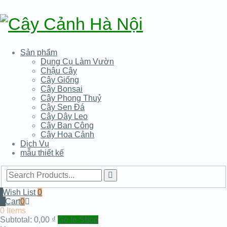
Sản phẩm
Dụng Cụ Làm Vườn
Chậu Cây
Cây Giống
Cây Bonsai
Cây Phong Thuỷ
Cây Sen Đá
Cây Dây Leo
Cây Ban Công
Cây Hoa Cảnh
Dịch Vụ
mẫu thiết kế
Wish List
0
Cart
0
0 Items
Subtotal:
0,00
₫
Go to Shop