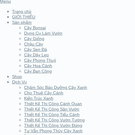
Menu
Trang chủ
GIỚI THIỆU
Sản phẩm
Cây Bonsai
Dụng Cụ Làm Vườn
Cây Giống
Chậu Cây
Cây Sen Đá
Cây Dây Leo
Cây Phong Thuỷ
Cây Hoa Cảnh
Cây Ban Công
Shop
Dịch Vụ
Chăm Sóc Bảo Dưỡng Cây Xanh
Cho Thuê Cây Cảnh
Kiến Trúc Xanh
Thiết Kế Thi Công Cảnh Quan
Thiết Kế Thi Công Sân Vườn
Thiết Kế Thi Công Tiểu Cảnh
Thiết Kế Thi Công Vườn Tường
Thiết Kế Thi Công Vườn Đứng
Tư Vẫn Phong Thủy Cây Xanh