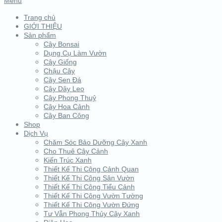
Menu
Trang chủ
GIỚI THIỆU
Sản phẩm
Cây Bonsai
Dụng Cụ Làm Vườn
Cây Giống
Chậu Cây
Cây Sen Đá
Cây Dây Leo
Cây Phong Thuỷ
Cây Hoa Cảnh
Cây Ban Công
Shop
Dịch Vụ
Chăm Sóc Bảo Dưỡng Cây Xanh
Cho Thuê Cây Cảnh
Kiến Trúc Xanh
Thiết Kế Thi Công Cảnh Quan
Thiết Kế Thi Công Sân Vườn
Thiết Kế Thi Công Tiểu Cảnh
Thiết Kế Thi Công Vườn Tường
Thiết Kế Thi Công Vườn Đứng
Tư Vẫn Phong Thủy Cây Xanh