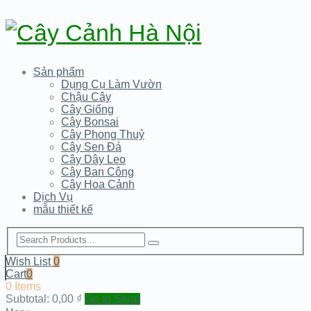
Sản phẩm
Dụng Cụ Làm Vườn
Chậu Cây
Cây Giống
Cây Bonsai
Cây Phong Thuỷ
Cây Sen Đá
Cây Dây Leo
Cây Ban Công
Cây Hoa Cảnh
Dịch Vụ
mẫu thiết kế
Wish List
0
Cart
0
0 Items
Subtotal:
0,00
₫
Go to Shop