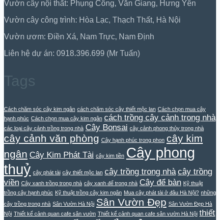
Vườn cây nội thất: Phụng Công, Văn Giang, Hưng Yên
Vườn cây công trình: Hòa Lạc, Thạch Thất, Hà Nội
Vườn ươm: Điền Xá, Nam Trực, Nam Định
Liên hệ dự án: 0918.396.699 (Mr Tuấn)
Tags
Cách chăm sóc cây kim ngân
cách chăm sóc cây thiết mộc lan
Cách chọn mua cây
cách trồng cây cảnh trong nhà
hạnh phúc
Cách chọn mua cây kim ngân
Cây Bonsai
các loại cây cảnh trồng trong nhà
cây cảnh phong thủy trong nhà
cây cảnh văn phòng
cây kim
Cây hạnh phúc trong phon
Cây phong
ngân
Cây Kim Phát Tài
cây kim tiền
thuỷ
cây trồng trong nhà
cây trồng
cây phát tài
cây thiết mộc lan
viền
Cây để bàn
Cây xanh trồng trong nhà
cây xanh để trong nhà
Kỹ thuật
trồng cây hạnh phúc
Kỹ thuật trồng cây kim ngân
Mua cây phát tài ở đâu Hà Nội?
những
Sân Vườn Đẹp
cây trồng trong nhà
Sân Vườn Hà Nội
Sân Vườn Đẹp Hà
thiết
Nội
Thiết kế cảnh quan cafe sân vườn
Thiết kế cảnh quan cafe sân vườn Hà Nội