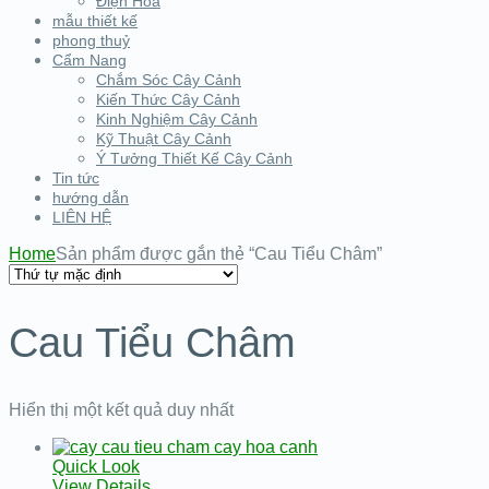
Điện Hoa
mẫu thiết kế
phong thuỷ
Cẩm Nang
Chắm Sóc Cây Cảnh
Kiến Thức Cây Cảnh
Kinh Nghiệm Cây Cảnh
Kỹ Thuật Cây Cảnh
Ý Tưởng Thiết Kế Cây Cảnh
Tin tức
hướng dẫn
LIÊN HỆ
Home
Sản phẩm được gắn thẻ “Cau Tiểu Châm”
Cau Tiểu Châm
Hiển thị một kết quả duy nhất
Quick Look
View Details