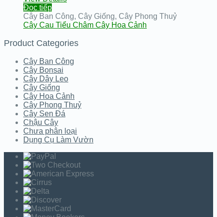
Đọc tiếp
Cây Ban Công
,
Cây Giống
,
Cây Phong Thuỷ
Cây Cau Tiểu Châm Cây Hoa Cảnh
Product Categories
Cây Ban Công
Cây Bonsai
Cây Dây Leo
Cây Giống
Cây Hoa Cảnh
Cây Phong Thuỷ
Cây Sen Đá
Chậu Cây
Chưa phân loại
Dụng Cụ Làm Vườn