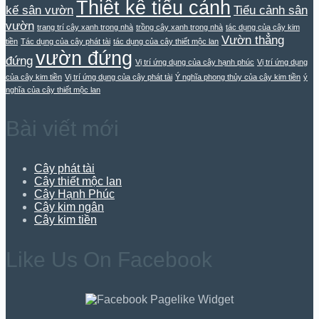
Thiết kế tiểu cảnh
kế sân vườn
Tiểu cảnh sân
vườn
trang trí cây xanh trong nhà
trồng cây xanh trong nhà
tác dụng của cây kim
Vườn thẳng
tiền
Tác dụng của cây phát tài
tác dụng của cây thiết mộc lan
vườn đứng
đứng
Vị trí ứng dụng của cây hạnh phúc
Vị trí ứng dụng
của cây kim tiền
Vị trí ứng dụng của cây phát tài
Ý nghĩa phong thủy của cây kim tiền
ý
nghĩa của cây thiết mộc lan
Bài viết mới
Cây phát tài
Cây thiết mộc lan
Cây Hạnh Phúc
Cây kim ngân
Cây kim tiền
Like Us On Facebook