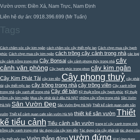
Vườn ươm: Điền Xá, Nam Trực, Nam Định
Liên hệ dự án: 0918.396.699 (Mr Tuấn)
Tags
Cách chăm sóc cây kim ngân
cách chăm sóc cây thiết mộc lan
Cách chọn mua cây hạnh
cách trồng cây cảnh trong nhà
phúc
Cách chọn mua cây kim ngân
các loại
cây
Cây Bonsai
cây cảnh trồng trong nhà
cây cảnh phong thủy trong nhà
cảnh văn phòng
cây kim ngân
Cây hạnh phúc trong phon
Cây phong thuỷ
Cây Kim Phát Tài
cây kim tiền
cây phát
cây trồng trong nhà
cây trồng viền
tài
cây thiết mộc lan
Cây xanh trồng
Cây để bàn
trong nhà
cây xanh để trong nhà
Kỹ thuật trồng cây hạnh phúc
Kỹ thuật
trồng cây kim ngân
Mua cây phát tài ở đâu Hà Nội?
những cây trồng trong nhà
Sân Vườn
Sân Vườn Đẹp
Hà Nội
Sân Vườn Đẹp Hà Nội
Thiết kế cảnh quan cafe sân
Thiết
thiết kế sân vườn
vườn
Thiết kế cảnh quan cafe sân vườn Hà Nội
kế tiểu cảnh
Tiểu cảnh sân vườn
trang trí cây xanh trong nhà
trồng cây xanh trong nhà
tác dụng của cây kim tiền
Tác dụng của cây phát tài
tác dụng của
vườn đứng
Vườn thẳng đứng
cây thiết mộc lan
Vị trí ứng dụng