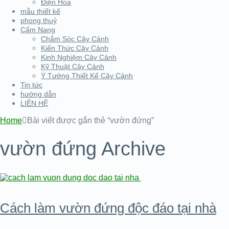
Điện Hoa
mẫu thiết kế
phong thuỷ
Cẩm Nang
Chắm Sóc Cây Cảnh
Kiến Thức Cây Cảnh
Kinh Nghiệm Cây Cảnh
Kỹ Thuật Cây Cảnh
Ý Tưởng Thiết Kế Cây Cảnh
Tin tức
hướng dẫn
LIÊN HỆ
Home
Bài viết được gắn thẻ “vườn đứng”
vườn đứng Archive
Cách làm vườn đứng độc đáo tại nhà