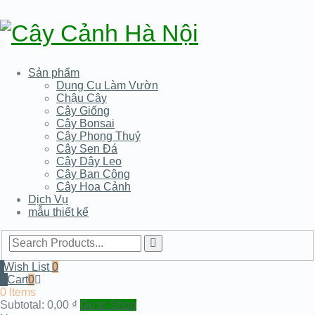
Sản phẩm
Dụng Cụ Làm Vườn
Chậu Cây
Cây Giống
Cây Bonsai
Cây Phong Thuỷ
Cây Sen Đá
Cây Dây Leo
Cây Ban Công
Cây Hoa Cảnh
Dịch Vụ
mẫu thiết kế
Wish List
0
Cart
0
0 Items
Subtotal:
0,00
₫
Go to Shop