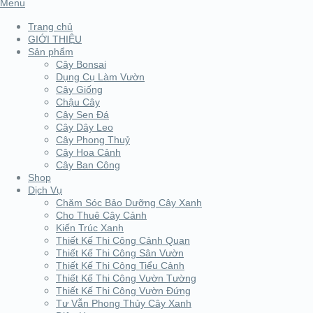
Menu
Trang chủ
GIỚI THIỆU
Sản phẩm
Cây Bonsai
Dụng Cụ Làm Vườn
Cây Giống
Chậu Cây
Cây Sen Đá
Cây Dây Leo
Cây Phong Thuỷ
Cây Hoa Cảnh
Cây Ban Công
Shop
Dịch Vụ
Chăm Sóc Bảo Dưỡng Cây Xanh
Cho Thuê Cây Cảnh
Kiến Trúc Xanh
Thiết Kế Thi Công Cảnh Quan
Thiết Kế Thi Công Sân Vườn
Thiết Kế Thi Công Tiểu Cảnh
Thiết Kế Thi Công Vườn Tường
Thiết Kế Thi Công Vườn Đứng
Tư Vẫn Phong Thủy Cây Xanh