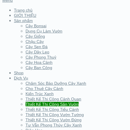
Menu
Trang chủ
GIỚI THIỆU
Sản phẩm
Cây Bonsai
Dụng Cụ Làm Vườn
Cây Giống
Chậu Cây
Cây Sen Đá
Cây Dây Leo
Cây Phong Thuỷ
Cây Hoa Cảnh
Cây Ban Công
Shop
Dịch Vụ
Chăm Sóc Bảo Dưỡng Cây Xanh
Cho Thuê Cây Cảnh
Kiến Trúc Xanh
Thiết Kế Thi Công Cảnh Quan
Thiết Kế Thi Công Sân Vườn
Thiết Kế Thi Công Tiểu Cảnh
Thiết Kế Thi Công Vườn Tường
Thiết Kế Thi Công Vườn Đứng
Tư Vẫn Phong Thủy Cây Xanh