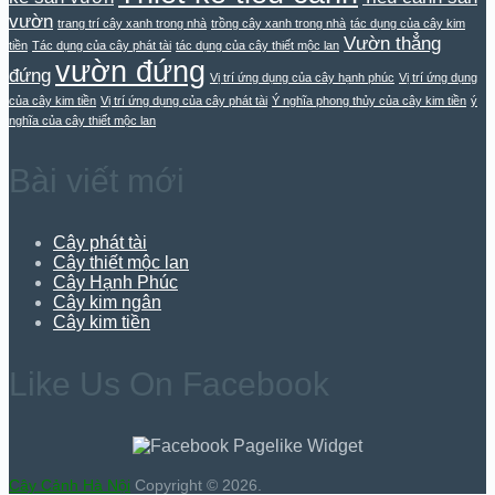
vườn
trang trí cây xanh trong nhà
trồng cây xanh trong nhà
tác dụng của cây kim
Vườn thẳng
tiền
Tác dụng của cây phát tài
tác dụng của cây thiết mộc lan
vườn đứng
đứng
Vị trí ứng dụng của cây hạnh phúc
Vị trí ứng dụng
của cây kim tiền
Vị trí ứng dụng của cây phát tài
Ý nghĩa phong thủy của cây kim tiền
ý
nghĩa của cây thiết mộc lan
Bài viết mới
Cây phát tài
Cây thiết mộc lan
Cây Hạnh Phúc
Cây kim ngân
Cây kim tiền
Like Us On Facebook
Cây Cảnh Hà Nội
Copyright © 2026.