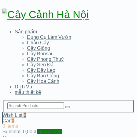
Sản phẩm
Dụng Cụ Làm Vườn
Chậu Cây
Cây Giống
Cây Bonsai
Cây Phong Thuỷ
Cây Sen Đá
Cây Dây Leo
Cây Ban Công
Cây Hoa Cảnh
Dịch Vụ
mẫu thiết kế
Wish List
0
Cart
0
0 Items
Subtotal:
0,00
₫
Go to Shop