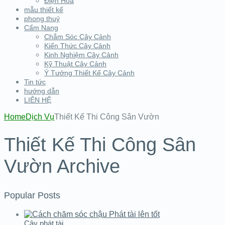
Điện Hoa
mẫu thiết kế
phong thuỷ
Cẩm Nang
Chắm Sóc Cây Cảnh
Kiến Thức Cây Cảnh
Kinh Nghiệm Cây Cảnh
Kỹ Thuật Cây Cảnh
Ý Tưởng Thiết Kế Cây Cảnh
Tin tức
hướng dẫn
LIÊN HỆ
Home
Dịch Vụ
Thiết Kế Thi Công Sân Vườn
Thiết Kế Thi Công Sân
Vườn Archive
Popular Posts
Cây phát tài