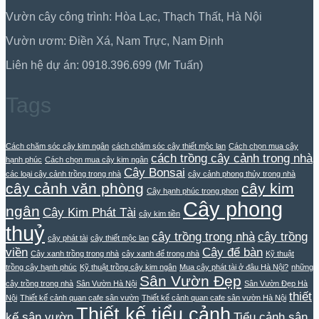
Vườn cây công trình: Hòa Lạc, Thạch Thất, Hà Nội
Vườn ươm: Điền Xá, Nam Trực, Nam Định
Liên hệ dự án: 0918.396.699 (Mr Tuấn)
Tags
Cách chăm sóc cây kim ngân
cách chăm sóc cây thiết mộc lan
Cách chọn mua cây
cách trồng cây cảnh trong nhà
hạnh phúc
Cách chọn mua cây kim ngân
Cây Bonsai
các loại cây cảnh trồng trong nhà
cây cảnh phong thủy trong nhà
cây cảnh văn phòng
cây kim
Cây hạnh phúc trong phon
Cây phong
ngân
Cây Kim Phát Tài
cây kim tiền
thuỷ
cây trồng trong nhà
cây trồng
cây phát tài
cây thiết mộc lan
viền
Cây để bàn
Cây xanh trồng trong nhà
cây xanh để trong nhà
Kỹ thuật
trồng cây hạnh phúc
Kỹ thuật trồng cây kim ngân
Mua cây phát tài ở đâu Hà Nội?
những
Sân Vườn Đẹp
cây trồng trong nhà
Sân Vườn Hà Nội
Sân Vườn Đẹp Hà
thiết
Nội
Thiết kế cảnh quan cafe sân vườn
Thiết kế cảnh quan cafe sân vườn Hà Nội
Thiết kế tiểu cảnh
kế sân vườn
Tiểu cảnh sân