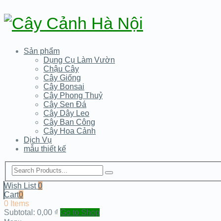
Sản phẩm
Dụng Cụ Làm Vườn
Chậu Cây
Cây Giống
Cây Bonsai
Cây Phong Thuỷ
Cây Sen Đá
Cây Dây Leo
Cây Ban Công
Cây Hoa Cảnh
Dịch Vụ
mẫu thiết kế
Wish List
0
Cart
0
0 Items
Subtotal:
0,00
₫
Go to Shop