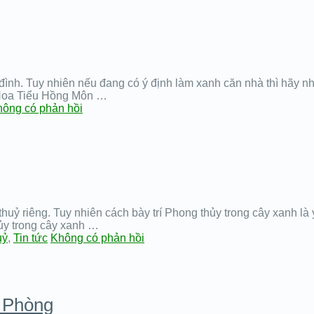
a đình. Tuy nhiên nếu đang có ý định làm xanh căn nhà thì hãy
 Hoa Tiểu Hồng Môn …
ông có phản hồi
uỷ riêng. Tuy nhiên cách bày trí Phong thủy trong cây xanh là 
hủy trong cây xanh …
uỷ
,
Tin tức
Không có phản hồi
 Phòng