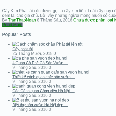
Cây Kim Phát tài còn được gọi là cây kim tiền. Loài cây này 
đem lại cho gia chủ. Bởi vậy những ngừoi mong muốn có cuộ
By
TranThaoNgan
8 Tháng Sáu, 2016
Chưa được phân loại
Read More
Popular Posts
Cây phát tài
25 Tháng Mười, 2018
0
4 Quán Cà Phê Có Sân Vườn …
9 Tháng Sáu, 2016
0
Thiết kế cảnh quan cafe sân vườn …
9 Tháng Sáu, 2016
0
Các Cảnh quan Công viên Hà Nội …
9 Tháng Sáu, 2016
0
Biệt thự sân vườn Hà Nội đẹp …
9 Tháng Sáu, 2016
0