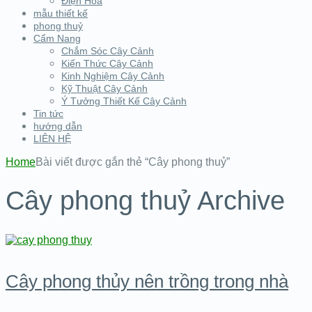
Điện Hoa
mẫu thiết kế
phong thuỷ
Cẩm Nang
Chắm Sóc Cây Cảnh
Kiến Thức Cây Cảnh
Kinh Nghiệm Cây Cảnh
Kỹ Thuật Cây Cảnh
Ý Tưởng Thiết Kế Cây Cảnh
Tin tức
hướng dẫn
LIÊN HỆ
Home
Bài viết được gắn thẻ “Cây phong thuỷ”
Cây phong thuỷ Archive
Cây phong thủy nên trồng trong nhà