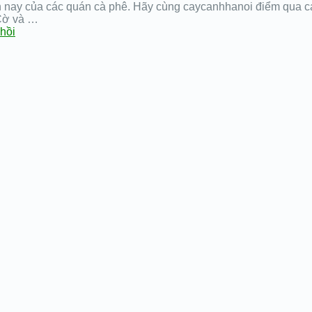
 nay của các quán cà phê. Hãy cùng caycanhhanoi điểm qua c
 Cờ và …
hồi