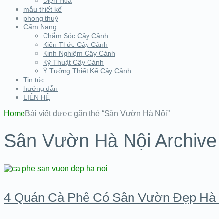
Điện Hoa
mẫu thiết kế
phong thuỷ
Cẩm Nang
Chắm Sóc Cây Cảnh
Kiến Thức Cây Cảnh
Kinh Nghiệm Cây Cảnh
Kỹ Thuật Cây Cảnh
Ý Tưởng Thiết Kế Cây Cảnh
Tin tức
hướng dẫn
LIÊN HỆ
Home
Bài viết được gắn thẻ “Sân Vườn Hà Nội”
Sân Vườn Hà Nội Archive
4 Quán Cà Phê Có Sân Vườn Đẹp Hà 