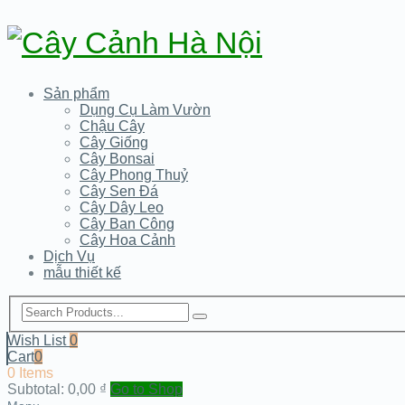
Sản phẩm
Dụng Cụ Làm Vườn
Chậu Cây
Cây Giống
Cây Bonsai
Cây Phong Thuỷ
Cây Sen Đá
Cây Dây Leo
Cây Ban Công
Cây Hoa Cảnh
Dịch Vụ
mẫu thiết kế
Wish List
0
Cart
0
0 Items
Subtotal:
0,00
₫
Go to Shop