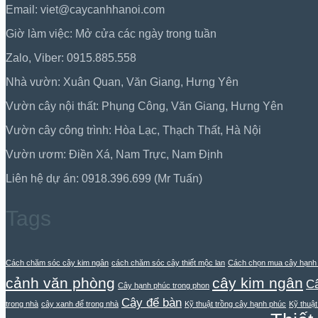
Email: viet@caycanhhanoi.com
Giờ làm việc: Mở cửa các ngày trong tuần
Zalo, Viber: 0915.885.558
Nhà vườn: Xuân Quan, Văn Giang, Hưng Yên
Vườn cây nội thất: Phụng Công, Văn Giang, Hưng Yên
Vườn cây công trình: Hòa Lạc, Thạch Thất, Hà Nội
Vườn ươm: Điền Xá, Nam Trực, Nam Định
Liên hệ dự án: 0918.396.699 (Mr Tuấn)
Tags
Cách chăm sóc cây kim ngân
cách chăm sóc cây thiết mộc lan
Cách chọn mua cây hạnh
cảnh văn phòng
cây kim ngân
Câ
Cây hạnh phúc trong phon
Cây để bàn
trong nhà
cây xanh để trong nhà
Kỹ thuật trồng cây hạnh phúc
Kỹ thuật