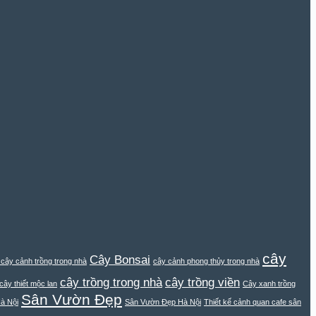
cây
Cây Bonsai
i cây cảnh trồng trong nhà
cây cảnh phong thủy trong nhà
cây trồng trong nhà
cây trồng viền
cây thiết mộc lan
Cây xanh trồng
Sân Vườn Đẹp
à Nội
Sân Vườn Đẹp Hà Nội
Thiết kế cảnh quan cafe sân