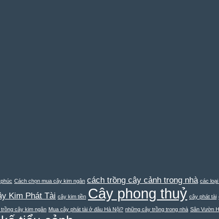
cách trồng cây cảnh trong nhà
 phúc
Cách chọn mua cây kim ngân
các loạ
Cây phong thuỷ
y Kim Phát Tài
cây kim tiền
cây phát tài
 trồng cây kim ngân
Mua cây phát tài ở đâu Hà Nội?
những cây trồng trong nhà
Sân Vườn H