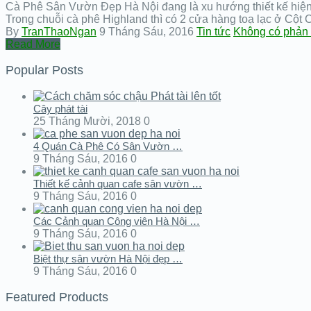
Cà Phê Sân Vườn Đẹp Hà Nội đang là xu hướng thiết kế hiện
Trong chuỗi cà phê Highland thì có 2 cửa hàng toạ lạc ở Cột
By
TranThaoNgan
9 Tháng Sáu, 2016
Tin tức
Không có phản 
Read More
Popular Posts
Cây phát tài
25 Tháng Mười, 2018
0
4 Quán Cà Phê Có Sân Vườn …
9 Tháng Sáu, 2016
0
Thiết kế cảnh quan cafe sân vườn …
9 Tháng Sáu, 2016
0
Các Cảnh quan Công viên Hà Nội …
9 Tháng Sáu, 2016
0
Biệt thự sân vườn Hà Nội đẹp …
9 Tháng Sáu, 2016
0
Featured Products