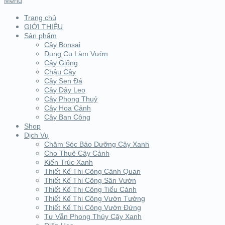
Menu
Trang chủ
GIỚI THIỆU
Sản phẩm
Cây Bonsai
Dụng Cụ Làm Vườn
Cây Giống
Chậu Cây
Cây Sen Đá
Cây Dây Leo
Cây Phong Thuỷ
Cây Hoa Cảnh
Cây Ban Công
Shop
Dịch Vụ
Chăm Sóc Bảo Dưỡng Cây Xanh
Cho Thuê Cây Cảnh
Kiến Trúc Xanh
Thiết Kế Thi Công Cảnh Quan
Thiết Kế Thi Công Sân Vườn
Thiết Kế Thi Công Tiểu Cảnh
Thiết Kế Thi Công Vườn Tường
Thiết Kế Thi Công Vườn Đứng
Tư Vẫn Phong Thủy Cây Xanh