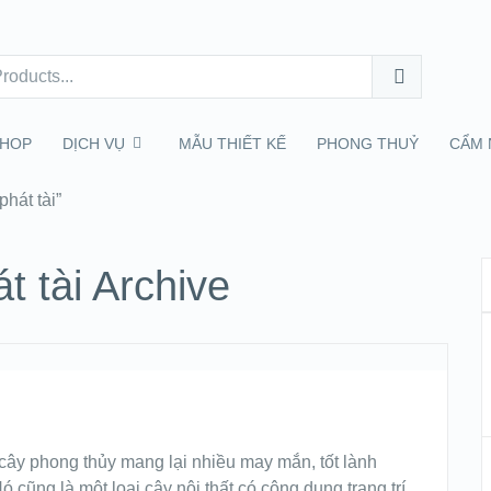
HOP
DỊCH VỤ
MẪU THIẾT KẾ
PHONG THUỶ
CẨM 
hát tài”
t tài Archive
 cây phong thủy mang lại nhiều may mắn, tốt lành
 cũng là một loại cây nội thất có công dụng trang trí