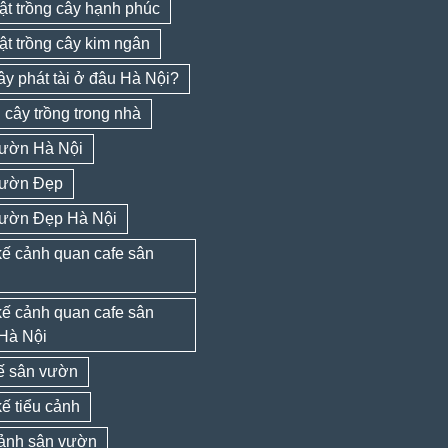
ật trồng cây hạnh phúc
ật trồng cây kim ngân
y phát tài ở đâu Hà Nội?
cây trồng trong nhà
ườn Hà Nội
ườn Đẹp
ườn Đẹp Hà Nội
kế cảnh quan cafe sân
kế cảnh quan cafe sân
Hà Nội
kế sân vườn
kế tiểu cảnh
cảnh sân vườn