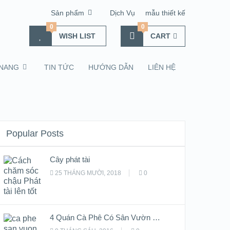
Sản phẩm
Dịch Vụ
mẫu thiết kế
0
0
WISH LIST
CART
NANG
TIN TỨC
HƯỚNG DẪN
LIÊN HỆ
Popular Posts
Cây phát tài
25 THÁNG MƯỜI, 2018
0
4 Quán Cà Phê Có Sân Vườn …