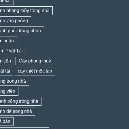
onsai
nh phong thủy trong nhà
ảnh văn phòng
ạnh phúc trong phon
im ngân
im Phát Tài
m tiền
Cây phong thuỷ
át tài
cây thiết mộc lan
ồng trong nhà
ồng viền
nh trồng trong nhà
nh để trong nhà
ể bàn