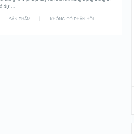
có dự …
SẢN PHẨM
KHÔNG CÓ PHẢN HỒI
READ MORE