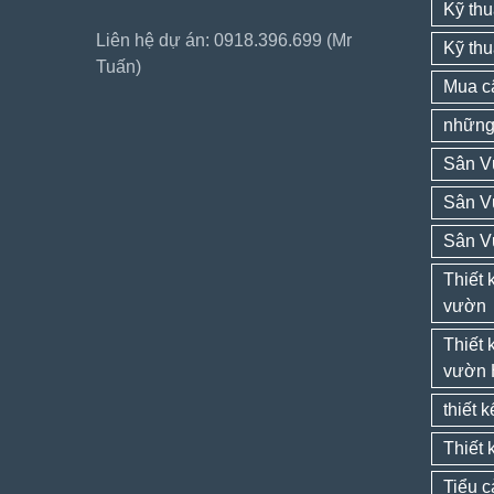
Kỹ thu
Liên hệ dự án: 0918.396.699 (Mr
Kỹ thu
Tuấn)
Mua câ
những 
Sân V
Sân V
Sân V
Thiết 
vườn
Thiết 
vườn 
thiết 
Thiết 
Tiểu 