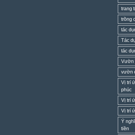
trang 
trồng 
tác dụ
Tác dụ
tác dụ
Vườn 
vườn 
Vị trí
phúc
Vị trí
Vị trí
Ý nghĩ
tiền