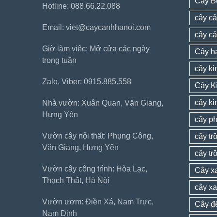
Cây B
Hotline: 088.66.22.088
cây cả
Email: viet@caycanhhanoi.com
cây c
Giờ làm việc: Mở cửa các ngày
Cây h
trong tuần
cây k
Zalo, Viber: 0915.885.558
Cây K
cây ki
Nhà vườn: Xuân Quan, Văn Giang,
Hưng Yên
cây ph
Vườn cây nội thất: Phụng Công,
cây tr
Văn Giang, Hưng Yên
cây tr
Vườn cây công trình: Hòa Lạc,
Cây xa
Thạch Thất, Hà Nội
cây xa
Vườn ươm: Điền Xá, Nam Trực,
Cây đ
Nam Định