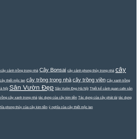
cây
Cây Bonsai
i cây cảnh trồng trong nhà
cây cảnh phong thủy trong nhà
cây trồng trong nhà
cây trồng viền
cây thiết mộc lan
Cây xanh trồng
Sân Vườn Đẹp
à Nội
Sân Vườn Đẹp Hà Nội
Thiết kế cảnh quan cafe sân
trồng cây xanh trong nhà
tác dụng của cây kim tiền
Tác dụng của cây phát tài
tác dụng
hĩa phong thủy của cây kim tiền
ý nghĩa của cây thiết mộc lan