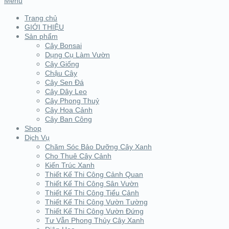
Menu
Trang chủ
GIỚI THIỆU
Sản phẩm
Cây Bonsai
Dụng Cụ Làm Vườn
Cây Giống
Chậu Cây
Cây Sen Đá
Cây Dây Leo
Cây Phong Thuỷ
Cây Hoa Cảnh
Cây Ban Công
Shop
Dịch Vụ
Chăm Sóc Bảo Dưỡng Cây Xanh
Cho Thuê Cây Cảnh
Kiến Trúc Xanh
Thiết Kế Thi Công Cảnh Quan
Thiết Kế Thi Công Sân Vườn
Thiết Kế Thi Công Tiểu Cảnh
Thiết Kế Thi Công Vườn Tường
Thiết Kế Thi Công Vườn Đứng
Tư Vẫn Phong Thủy Cây Xanh