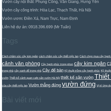
Vườn cây nội thất: Phụng Công, Văn Giang, Hưng Yên
Vườn cây công trình: Hòa Lạc, Thạch Thất, Hà Nội
Vườn ươm: Điền Xá, Nam Trực, Nam Định
Liên hệ dự án: 0918.396.699 (Mr Tuấn)
Tags
Cách chăm sóc cây kim ngân
cách chăm sóc cây thiết mộc lan
Cách chọn mua cây hạnh
cảnh văn phòng
cây kim ngân
Câ
Cây hạnh phúc trong phon
Cây để bàn
trong nhà
cây xanh để trong nhà
Kỹ thuật trồng cây hạnh phúc
Kỹ thuật
Thiết
thiết kế sân vườn
vườn
Thiết kế cảnh quan cafe sân vườn Hà Nội
vườn đứng
Vườn thẳng đứng
của cây thiết mộc lan
Vị trí ứng 
Bài viết mới