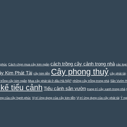
cách trồng cây cảnh trong nhà
 phúc
Cách chọn mua cây kim ngân
các loạ
Cây phong thuỷ
y Kim Phát Tài
cây kim tiền
cây phát tài
 trồng cây kim ngân
Mua cây phát tài ở đâu Hà Nội?
những cây trồng trong nhà
Sân Vườn H
 kế tiểu cảnh
Tiểu cảnh sân vườn
trang trí cây xanh trong nhà
dụng của cây hạnh phúc
Vị trí ứng dụng của cây kim tiền
Vị trí ứng dụng của cây phát tài
Ý ng