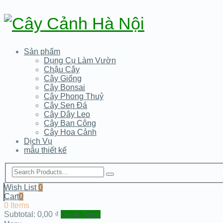
Sản phẩm
Dụng Cụ Làm Vườn
Chậu Cây
Cây Giống
Cây Bonsai
Cây Phong Thuỷ
Cây Sen Đá
Cây Dây Leo
Cây Ban Công
Cây Hoa Cảnh
Dịch Vụ
mẫu thiết kế
Wish List
0
Cart
0
0 Items
Subtotal:
0,00
₫
Go to Shop