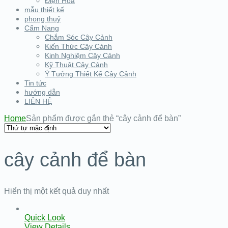
Điện Hoa
mẫu thiết kế
phong thuỷ
Cẩm Nang
Chắm Sóc Cây Cảnh
Kiến Thức Cây Cảnh
Kinh Nghiệm Cây Cảnh
Kỹ Thuật Cây Cảnh
Ý Tưởng Thiết Kế Cây Cảnh
Tin tức
hướng dẫn
LIÊN HỆ
Home
Sản phẩm được gắn thẻ “cây cảnh để bàn”
cây cảnh để bàn
Hiển thị một kết quả duy nhất
Quick Look
View Details