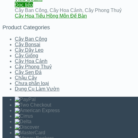
Đọc tiếp
Cây Ban Công
,
Cây Hoa Cảnh
,
Cây Phong Thuỷ
Cây Hoa Tiểu Hồng Môn Để Bàn
Product Categories
Cây Ban Công
Cây Bonsai
Cây Dây Leo
Cây Giống
Cây Hoa Cảnh
Cây Phong Thuỷ
Cây Sen Đá
Chậu Cây
Chưa phân loại
Dụng Cụ Làm Vườn