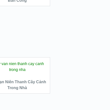
Ban Công
QUICK LOOK
VIEW DETAILS
ĐỌC TIẾP
ạn Niên Thanh Cây Cảnh
Trong Nhà
QUICK LOOK
VIEW DETAILS