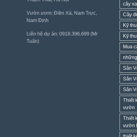
cây xa
Vườn ươm: Điền Xá, Nam Trực,
Cây đ
Nam Định
Kỹ thu
Liên hệ dự án: 0918.396.699 (Mr
Kỹ thu
Tuấn)
Mua câ
những 
Sân V
Sân V
Sân V
Thiết 
vườn
Thiết 
vườn 
thiết 