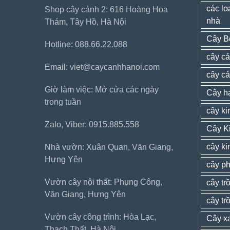
các lo
Shop cây cảnh 2: 616 Hoàng Hoa
nhà
Thám, Tây Hồ, Hà Nội
Cây B
Hotline: 088.66.22.088
cây cả
Email: viet@caycanhhanoi.com
cây c
Giờ làm việc: Mở cửa các ngày
Cây h
trong tuần
cây k
Zalo, Viber: 0915.885.558
Cây K
cây ki
Nhà vườn: Xuân Quan, Văn Giang,
Hưng Yên
cây ph
Vườn cây nội thất: Phụng Công,
cây tr
Văn Giang, Hưng Yên
cây tr
Vườn cây công trình: Hòa Lạc,
Cây xa
Thạch Thất, Hà Nội