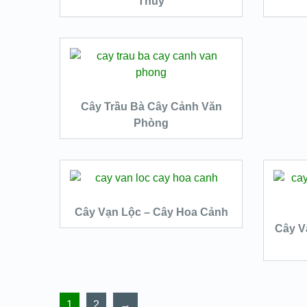
Thuỷ
QUICK LOOK
VIEW DETAILS
ĐỌC TIẾP
Cây Trầu Bà Cây Cảnh Văn
Phòng
QUICK LOOK
VIEW DETAILS
ĐỌC TIẾP
Cây Vạn Lộc – Cây Hoa Cảnh
Cây V
QUICK LOOK
VIEW DETAILS
1
2
→