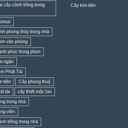
ại cây cảnh trồng trong
Cây kim tiền
onsai
nh phong thủy trong nhà
ảnh văn phòng
ạnh phúc trong phon
im ngân
im Phát Tài
m tiền
Cây phong thuỷ
át tài
cây thiết mộc lan
ồng trong nhà
ồng viền
nh trồng trong nhà