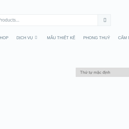
HOP
DỊCH VỤ
MẪU THIẾT KẾ
PHONG THUỶ
CẨM 