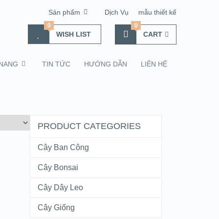
Sản phẩm
Dịch Vụ
mẫu thiết kế
0
0
WISH LIST
CART
NANG
TIN TỨC
HƯỚNG DẪN
LIÊN HỆ
PRODUCT CATEGORIES
Cây Ban Công
Cây Bonsai
Cây Dây Leo
Cây Giống