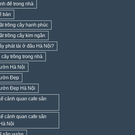
nh để trong nhà
ể bàn
ật trồng cây hạnh phúc
ật trồng cây kim ngân
y phát tài ở đâu Hà Nội?
cây trồng trong nhà
ườn Hà Nội
ườn Đẹp
ườn Đẹp Hà Nội
kế cảnh quan cafe sân
kế cảnh quan cafe sân
Hà Nội
kế sân vườn