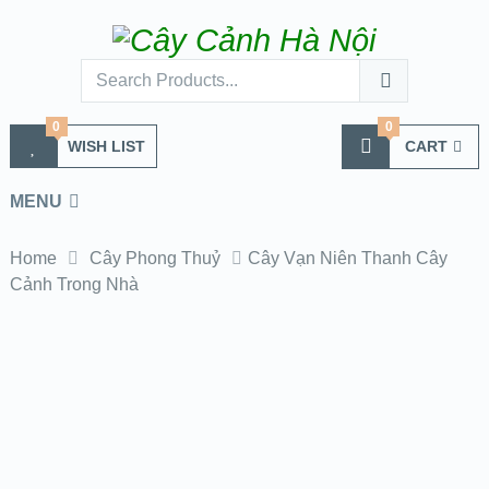
0
0
WISH LIST
CART
MENU
Home
Cây Phong Thuỷ
Cây Vạn Niên Thanh Cây
Cảnh Trong Nhà
cay van
nien thanh
cay canh
trong nha