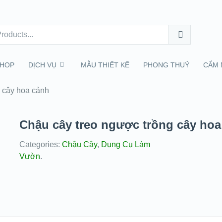
HOP
DỊCH VỤ
MẪU THIẾT KẾ
PHONG THUỶ
CẨM 
 cây hoa cảnh
Chậu cây treo ngược trồng cây hoa
Categories:
Chậu Cây
,
Dụng Cụ Làm
Vườn
.