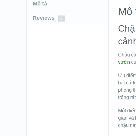
Mô tả
Mô 
Reviews
0
Chậu
cản
Chậu câ
vườn
củ
Ưu điểm 
bất cứ l
phong t
trông rất
Một điể
gian và 
chậu nà