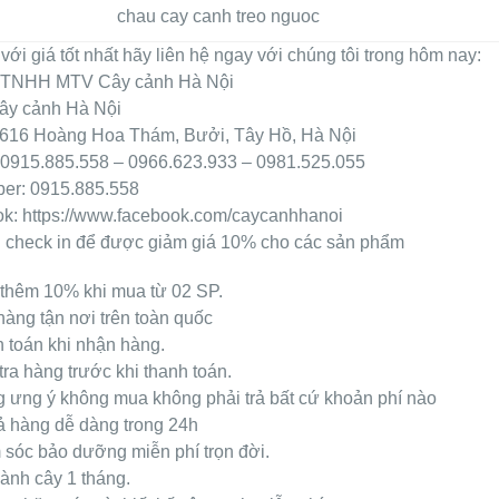
chau cay canh treo nguoc
ới giá tốt nhất hãy liên hệ ngay với chúng tôi trong hôm nay:
 TNHH MTV Cây cảnh Hà Nội
ây cảnh Hà Nội
: 616 Hoàng Hoa Thám, Bưởi, Tây Hồ, Hà Nội
: 0915.885.558 – 0966.623.933 – 0981.525.055
ber: 0915.885.558
k: https://www.facebook.com/caycanhhanoi
 check in để được giảm giá 10% cho các sản phẩm
thêm 10% khi mua từ 02 SP.
àng tận nơi trên toàn quốc
 toán khi nhận hàng.
ra hàng trước khi thanh toán.
 ưng ý không mua không phải trả bất cứ khoản phí nào
ả hàng dễ dàng trong 24h
sóc bảo dưỡng miễn phí trọn đời.
ành cây 1 tháng.