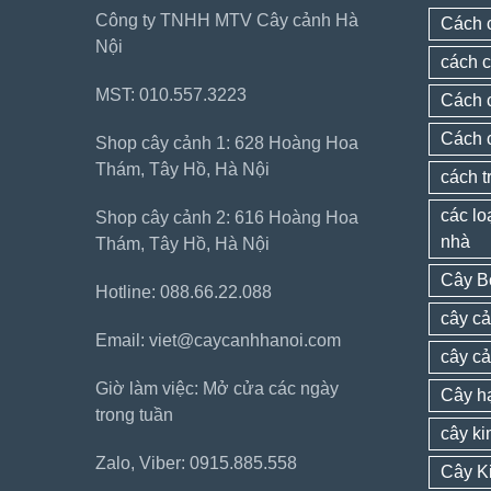
Công ty TNHH MTV Cây cảnh Hà
Cách 
Nội
cách c
MST: 010.557.3223
Cách 
Cách 
Shop cây cảnh 1: 628 Hoàng Hoa
Thám, Tây Hồ, Hà Nội
cách t
các lo
Shop cây cảnh 2: 616 Hoàng Hoa
nhà
Thám, Tây Hồ, Hà Nội
Cây B
Hotline: 088.66.22.088
cây cả
Email: viet@caycanhhanoi.com
cây c
Giờ làm việc: Mở cửa các ngày
Cây h
trong tuần
cây k
Zalo, Viber: 0915.885.558
Cây K