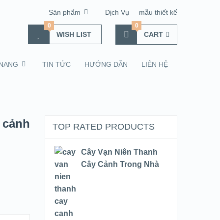
Sản phẩm
Dịch Vụ
mẫu thiết kế
0
0
WISH LIST
CART
NANG
TIN TỨC
HƯỚNG DẪN
LIÊN HỆ
 cảnh
TOP RATED PRODUCTS
Cây Vạn Niên Thanh
Cây Cảnh Trong Nhà