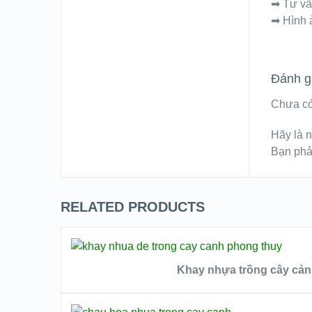
➡ Tư vấn
➡ Hình 
Đánh g
Chưa có
Hãy là n
Bạn ph
RELATED PRODUCTS
ĐỌC TIẾP
Khay nhựa trồng cây cả
ĐỌC TIẾP