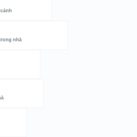
K
 cảnh
S
trong nhà
hà