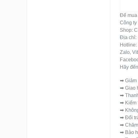
Để mua v
Công ty
Shop: C
Địa chỉ
Hotline
Zalo, Vi
Faceboo
Hãy đến
➡ Giảm 
➡ Giao h
➡ Thanh
➡ Kiểm t
➡ Không
➡ Đổi tr
➡ Chăm 
➡ Bảo h