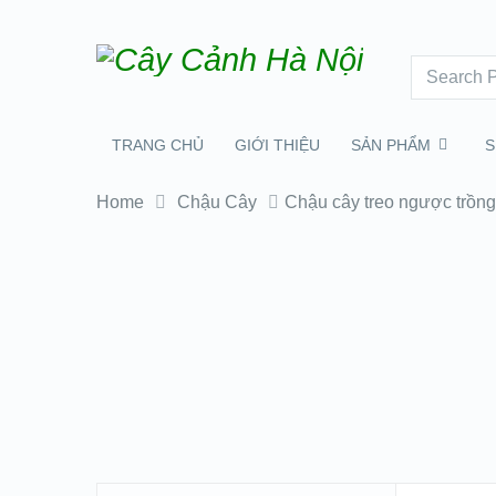
TRANG CHỦ
GIỚI THIỆU
SẢN PHẨM
S
Home
Chậu Cây
Chậu cây treo ngược trồng
chau
cay
treo
nguoc