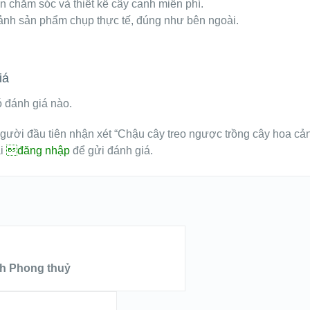
 chăm sóc và thiết kế cây canh miễn phí.
ảnh sản phẩm chụp thực tế, đúng như bên ngoài.
iá
 đánh giá nào.
gười đầu tiên nhận xét “Chậu cây treo ngược trồng cây hoa cả
ải
đăng nhập
để gửi đánh giá.
nh Phong thuỷ