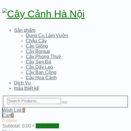
Sản phẩm
Dụng Cụ Làm Vườn
Chậu Cây
Cây Giống
Cây Bonsai
Cây Phong Thuỷ
Cây Sen Đá
Cây Dây Leo
Cây Ban Công
Cây Hoa Cảnh
Dịch Vụ
mẫu thiết kế
Wish List
0
Cart
0
0 Items
Subtotal:
0,00
₫
Go to Shop