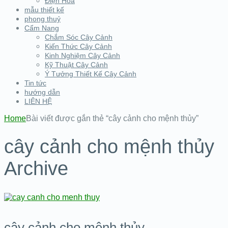
Điện Hoa
mẫu thiết kế
phong thuỷ
Cẩm Nang
Chắm Sóc Cây Cảnh
Kiến Thức Cây Cảnh
Kinh Nghiệm Cây Cảnh
Kỹ Thuật Cây Cảnh
Ý Tưởng Thiết Kế Cây Cảnh
Tin tức
hướng dẫn
LIÊN HỆ
Home
Bài viết được gắn thẻ “cây cảnh cho mệnh thủy”
cây cảnh cho mệnh thủy
Archive
cây cảnh cho mệnh thủy