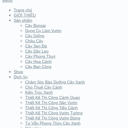
Menu
Trang chủ
GIỚI THIỆU
Sản phẩm
Cây Bonsai
Dụng Cụ Làm Vườn
Cây Giống
Chậu Cây
Cây Sen Đá
Cây Dây Leo
Cây Phong Thuỷ
Cây Hoa Cảnh
Cây Ban Công
Shop
Dịch Vụ
Chăm Sóc Bảo Dưỡng Cây Xanh
Cho Thuê Cây Cảnh
Kiến Trúc Xanh
Thiết Kế Thi Công Cảnh Quan
Thiết Kế Thi Công Sân Vườn
Thiết Kế Thi Công Tiểu Cảnh
Thiết Kế Thi Công Vườn Tường
Thiết Kế Thi Công Vườn Đứng
Tư Vẫn Phong Thủy Cây Xanh