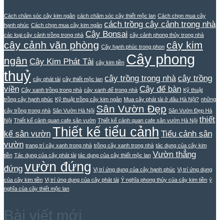
Cách chăm sóc cây kim ngân
cách chăm sóc cây thiết mộc lan
Cách chọn mua cây
cách trồng cây cảnh trong nhà
hạnh phúc
Cách chọn mua cây kim ngân
Cây Bonsai
các loại cây cảnh trồng trong nhà
cây cảnh phong thủy trong nhà
cây cảnh văn phòng
cây kim
Cây hạnh phúc trong phon
Cây phong
ngân
Cây Kim Phát Tài
cây kim tiền
thuỷ
cây trồng trong nhà
cây trồng
cây phát tài
cây thiết mộc lan
viền
Cây để bàn
Cây xanh trồng trong nhà
cây xanh để trong nhà
Kỹ thuật
trồng cây hạnh phúc
Kỹ thuật trồng cây kim ngân
Mua cây phát tài ở đâu Hà Nội?
những
Sân Vườn Đẹp
cây trồng trong nhà
Sân Vườn Hà Nội
Sân Vườn Đẹp Hà
thiết
Nội
Thiết kế cảnh quan cafe sân vườn
Thiết kế cảnh quan cafe sân vườn Hà Nội
Thiết kế tiểu cảnh
kế sân vườn
Tiểu cảnh sân
vườn
trang trí cây xanh trong nhà
trồng cây xanh trong nhà
tác dụng của cây kim
Vườn thẳng
tiền
Tác dụng của cây phát tài
tác dụng của cây thiết mộc lan
vườn đứng
đứng
Vị trí ứng dụng của cây hạnh phúc
Vị trí ứng dụng
của cây kim tiền
Vị trí ứng dụng của cây phát tài
Ý nghĩa phong thủy của cây kim tiền
ý
nghĩa của cây thiết mộc lan
Bài viết mới