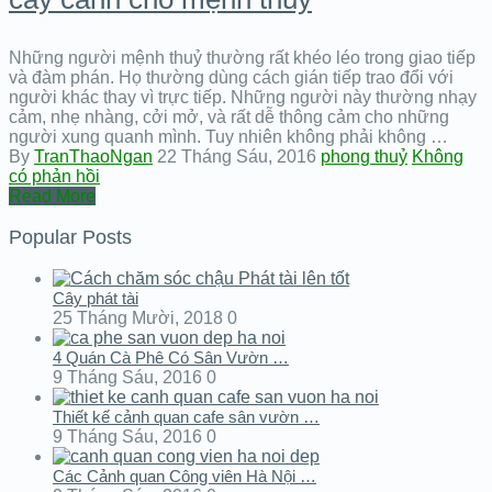
Những người mệnh thuỷ thường rất khéo léo trong giao tiếp
và đàm phán. Họ thường dùng cách gián tiếp trao đổi với
người khác thay vì trực tiếp. Những người này thường nhạy
cảm, nhẹ nhàng, cởi mở, và rất dễ thông cảm cho những
người xung quanh mình. Tuy nhiên không phải không …
By
TranThaoNgan
22 Tháng Sáu, 2016
phong thuỷ
Không
có phản hồi
Read More
Popular Posts
Cây phát tài
25 Tháng Mười, 2018
0
4 Quán Cà Phê Có Sân Vườn …
9 Tháng Sáu, 2016
0
Thiết kế cảnh quan cafe sân vườn …
9 Tháng Sáu, 2016
0
Các Cảnh quan Công viên Hà Nội …