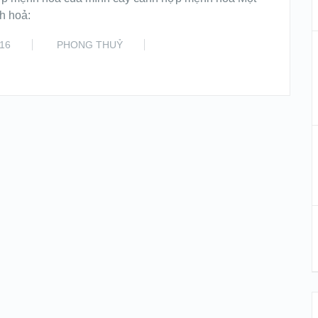
h hoả:
16
PHONG THUỶ
READ MORE