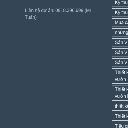
Kỹ thu
Liên hệ dự án: 0918.396.699 (Mr
Kỹ thu
Tuấn)
Mua câ
những 
Sân V
Sân V
Sân V
Thiết 
vườn
Thiết 
vườn 
thiết 
Thiết 
Tiểu 