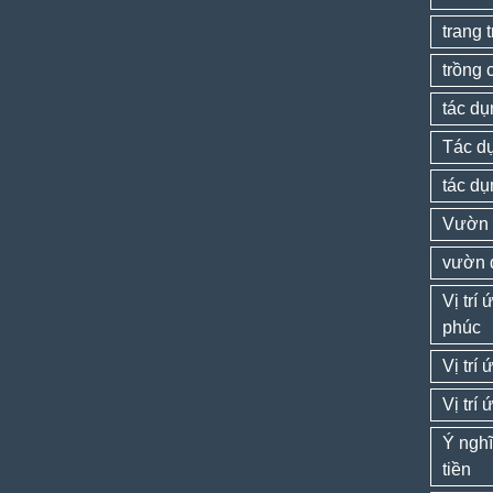
trang 
trồng 
tác dụ
Tác dụ
tác dụ
Vườn 
vườn 
Vị trí
phúc
Vị trí
Vị trí
Ý nghĩ
tiền