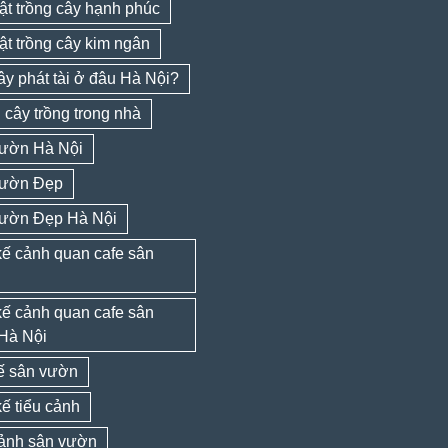
ật trồng cây hạnh phúc
ật trồng cây kim ngân
y phát tài ở đâu Hà Nội?
cây trồng trong nhà
ườn Hà Nội
ườn Đẹp
ườn Đẹp Hà Nội
kế cảnh quan cafe sân
kế cảnh quan cafe sân
Hà Nội
kế sân vườn
kế tiểu cảnh
cảnh sân vườn