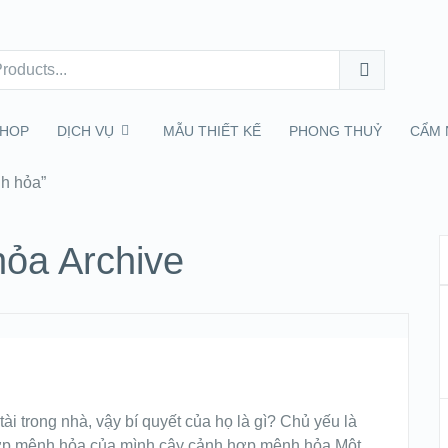
HOP
DỊCH VỤ
MẪU THIẾT KẾ
PHONG THUỶ
CẨM 
nh hỏa”
ỏa Archive
ài trong nhà, vậy bí quyết của họ là gì? Chủ yếu là
ợp mệnh hỏa của mình cây cảnh hợp mệnh hỏa Một