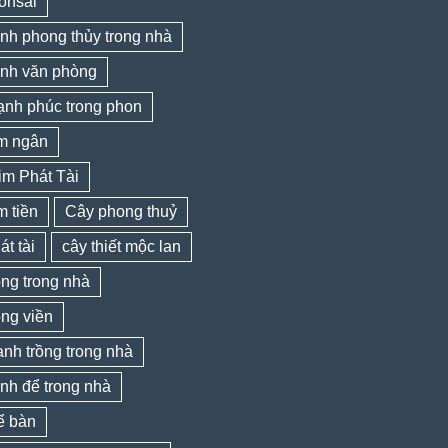
onsai
nh phong thủy trong nhà
ảnh văn phòng
ạnh phúc trong phon
im ngân
im Phát Tài
m tiền
Cây phong thuỷ
át tài
cây thiết mộc lan
ồng trong nhà
ồng viền
nh trồng trong nhà
nh để trong nhà
ể bàn