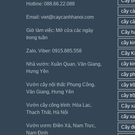
Cây B
Hotline: 088.66.22.088
cây cả
Email: viet@caycanhhanoi.com
cây c
Giờ làm việc: Mở cửa các ngày
Cây h
trong tuần
cây k
Zalo, Viber: 0915.885.558
Cây K
cây ki
Nhà vườn: Xuân Quan, Văn Giang,
Hưng Yên
cây ph
Vườn cây nội thất: Phụng Công,
cây tr
Văn Giang, Hưng Yên
cây tr
Vườn cây công trình: Hòa Lạc,
Cây xa
Thạch Thất, Hà Nội
cây xa
Vườn ươm: Điền Xá, Nam Trực,
Cây đ
Nam Định