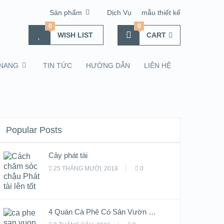
Sản phẩm
Dịch Vụ
mẫu thiết kế
0
0
WISH LIST
CART
NANG
TIN TỨC
HƯỚNG DẪN
LIÊN HỆ
Popular Posts
Cây phát tài
25 THÁNG MƯỜI, 2018
0
4 Quán Cà Phê Có Sân Vườn …