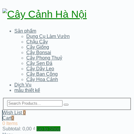
Sản phẩm
Dụng Cụ Làm Vườn
Chậu Cây
Cây Giống
Cây Bonsai
Cây Phong Thuỷ
Cây Sen Đá
Cây Dây Leo
Cây Ban Công
Cây Hoa Cảnh
Dịch Vụ
mẫu thiết kế
Wish List
0
Cart
0
0 Items
Subtotal:
0,00
₫
Go to Shop