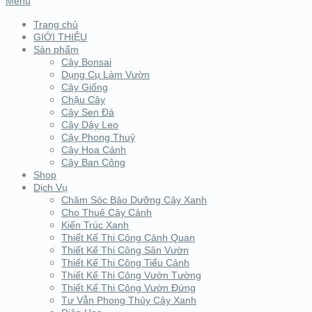
Menu
Trang chủ
GIỚI THIỆU
Sản phẩm
Cây Bonsai
Dụng Cụ Làm Vườn
Cây Giống
Chậu Cây
Cây Sen Đá
Cây Dây Leo
Cây Phong Thuỷ
Cây Hoa Cảnh
Cây Ban Công
Shop
Dịch Vụ
Chăm Sóc Bảo Dưỡng Cây Xanh
Cho Thuê Cây Cảnh
Kiến Trúc Xanh
Thiết Kế Thi Công Cảnh Quan
Thiết Kế Thi Công Sân Vườn
Thiết Kế Thi Công Tiểu Cảnh
Thiết Kế Thi Công Vườn Tường
Thiết Kế Thi Công Vườn Đứng
Tư Vẫn Phong Thủy Cây Xanh