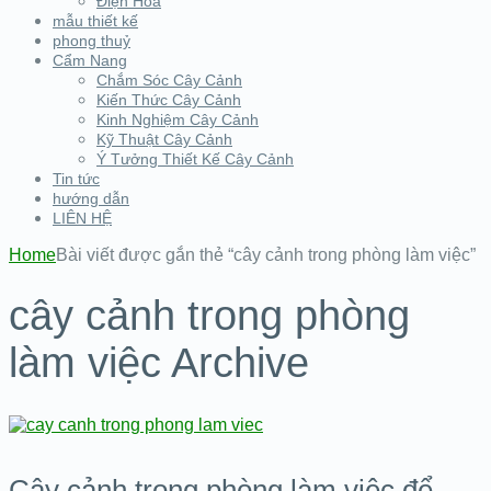
Điện Hoa
mẫu thiết kế
phong thuỷ
Cẩm Nang
Chắm Sóc Cây Cảnh
Kiến Thức Cây Cảnh
Kinh Nghiệm Cây Cảnh
Kỹ Thuật Cây Cảnh
Ý Tưởng Thiết Kế Cây Cảnh
Tin tức
hướng dẫn
LIÊN HỆ
Home
Bài viết được gắn thẻ “cây cảnh trong phòng làm việc”
cây cảnh trong phòng
làm việc Archive
Cây cảnh trong phòng làm việc để