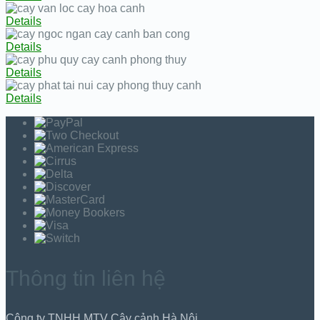
Details
Details
Details
Details
Thông tin liên hệ
Công ty TNHH MTV Cây cảnh Hà Nội