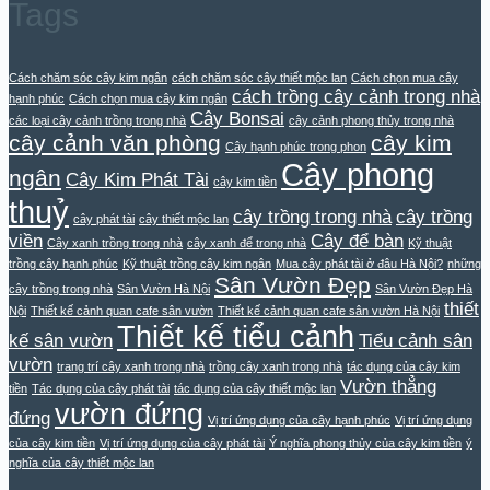
Tags
Cách chăm sóc cây kim ngân
cách chăm sóc cây thiết mộc lan
Cách chọn mua cây
cách trồng cây cảnh trong nhà
hạnh phúc
Cách chọn mua cây kim ngân
Cây Bonsai
các loại cây cảnh trồng trong nhà
cây cảnh phong thủy trong nhà
cây cảnh văn phòng
cây kim
Cây hạnh phúc trong phon
Cây phong
ngân
Cây Kim Phát Tài
cây kim tiền
thuỷ
cây trồng trong nhà
cây trồng
cây phát tài
cây thiết mộc lan
viền
Cây để bàn
Cây xanh trồng trong nhà
cây xanh để trong nhà
Kỹ thuật
trồng cây hạnh phúc
Kỹ thuật trồng cây kim ngân
Mua cây phát tài ở đâu Hà Nội?
những
Sân Vườn Đẹp
cây trồng trong nhà
Sân Vườn Hà Nội
Sân Vườn Đẹp Hà
thiết
Nội
Thiết kế cảnh quan cafe sân vườn
Thiết kế cảnh quan cafe sân vườn Hà Nội
Thiết kế tiểu cảnh
kế sân vườn
Tiểu cảnh sân
vườn
trang trí cây xanh trong nhà
trồng cây xanh trong nhà
tác dụng của cây kim
Vườn thẳng
tiền
Tác dụng của cây phát tài
tác dụng của cây thiết mộc lan
vườn đứng
đứng
Vị trí ứng dụng của cây hạnh phúc
Vị trí ứng dụng
của cây kim tiền
Vị trí ứng dụng của cây phát tài
Ý nghĩa phong thủy của cây kim tiền
ý
nghĩa của cây thiết mộc lan