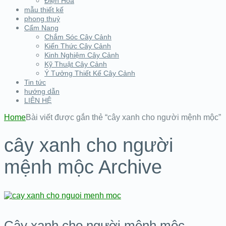
Điện Hoa
mẫu thiết kế
phong thuỷ
Cẩm Nang
Chắm Sóc Cây Cảnh
Kiến Thức Cây Cảnh
Kinh Nghiệm Cây Cảnh
Kỹ Thuật Cây Cảnh
Ý Tưởng Thiết Kế Cây Cảnh
Tin tức
hướng dẫn
LIÊN HỆ
Home
Bài viết được gắn thẻ “cây xanh cho người mệnh mộc”
cây xanh cho người
mệnh mộc Archive
Cây xanh cho người mệnh mộc