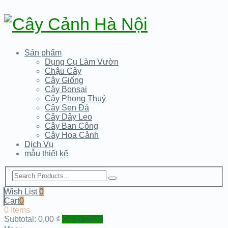
Sản phẩm
Dụng Cụ Làm Vườn
Chậu Cây
Cây Giống
Cây Bonsai
Cây Phong Thuỷ
Cây Sen Đá
Cây Dây Leo
Cây Ban Công
Cây Hoa Cảnh
Dịch Vụ
mẫu thiết kế
Wish List
0
Cart
0
0 Items
Subtotal:
0,00
₫
Go to Shop