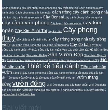
Cách chăm sóc cây kim ngân
cách chăm sóc cây thiết mộc lan
Cách chọn mua cây
cách trồng cây cảnh trong nhà
hạnh phúc
Cách chọn mua cây kim ngân
Cây Bonsai
các loại cây cảnh trồng trong nhà
cây cảnh phong thủy trong nhà
cây cảnh văn phòng
cây kim
Cây hạnh phúc trong phon
Cây phong
ngân
Cây Kim Phát Tài
cây kim tiền
thuỷ
cây trồng trong nhà
cây trồng
cây phát tài
cây thiết mộc lan
viền
Cây để bàn
Cây xanh trồng trong nhà
cây xanh để trong nhà
Kỹ thuật
trồng cây hạnh phúc
Kỹ thuật trồng cây kim ngân
Mua cây phát tài ở đâu Hà Nội?
những
Sân Vườn Đẹp
cây trồng trong nhà
Sân Vườn Hà Nội
Sân Vườn Đẹp Hà
thiết
Nội
Thiết kế cảnh quan cafe sân vườn
Thiết kế cảnh quan cafe sân vườn Hà Nội
Thiết kế tiểu cảnh
kế sân vườn
Tiểu cảnh sân
vườn
trang trí cây xanh trong nhà
trồng cây xanh trong nhà
tác dụng của cây kim
Vườn thẳng
tiền
Tác dụng của cây phát tài
tác dụng của cây thiết mộc lan
vườn đứng
đứng
Vị trí ứng dụng của cây hạnh phúc
Vị trí ứng dụng
của cây kim tiền
Vị trí ứng dụng của cây phát tài
Ý nghĩa phong thủy của cây kim tiền
ý
nghĩa của cây thiết mộc lan
Bài viết mới