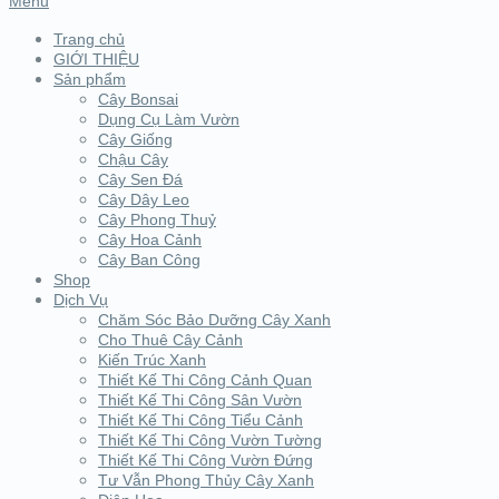
Menu
Trang chủ
GIỚI THIỆU
Sản phẩm
Cây Bonsai
Dụng Cụ Làm Vườn
Cây Giống
Chậu Cây
Cây Sen Đá
Cây Dây Leo
Cây Phong Thuỷ
Cây Hoa Cảnh
Cây Ban Công
Shop
Dịch Vụ
Chăm Sóc Bảo Dưỡng Cây Xanh
Cho Thuê Cây Cảnh
Kiến Trúc Xanh
Thiết Kế Thi Công Cảnh Quan
Thiết Kế Thi Công Sân Vườn
Thiết Kế Thi Công Tiểu Cảnh
Thiết Kế Thi Công Vườn Tường
Thiết Kế Thi Công Vườn Đứng
Tư Vẫn Phong Thủy Cây Xanh