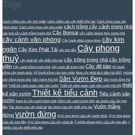
Tags
Cách chăm sóc cây kim ngân
cách chăm sóc cây thiết mộc lan
Cách chọn mua cây
cách trồng cây cảnh trong nhà
hạnh phúc
Cách chọn mua cây kim ngân
Cây Bonsai
các loại cây cảnh trồng trong nhà
cây cảnh phong thủy trong nhà
cây cảnh văn phòng
cây kim
Cây hạnh phúc trong phon
Cây phong
ngân
Cây Kim Phát Tài
cây kim tiền
thuỷ
cây trồng trong nhà
cây trồng
cây phát tài
cây thiết mộc lan
viền
Cây để bàn
Cây xanh trồng trong nhà
cây xanh để trong nhà
Kỹ thuật
trồng cây hạnh phúc
Kỹ thuật trồng cây kim ngân
Mua cây phát tài ở đâu Hà Nội?
những
Sân Vườn Đẹp
cây trồng trong nhà
Sân Vườn Hà Nội
Sân Vườn Đẹp Hà
thiết
Nội
Thiết kế cảnh quan cafe sân vườn
Thiết kế cảnh quan cafe sân vườn Hà Nội
Thiết kế tiểu cảnh
kế sân vườn
Tiểu cảnh sân
vườn
trang trí cây xanh trong nhà
trồng cây xanh trong nhà
tác dụng của cây kim
Vườn thẳng
tiền
Tác dụng của cây phát tài
tác dụng của cây thiết mộc lan
vườn đứng
đứng
Vị trí ứng dụng của cây hạnh phúc
Vị trí ứng dụng
của cây kim tiền
Vị trí ứng dụng của cây phát tài
Ý nghĩa phong thủy của cây kim tiền
ý
nghĩa của cây thiết mộc lan