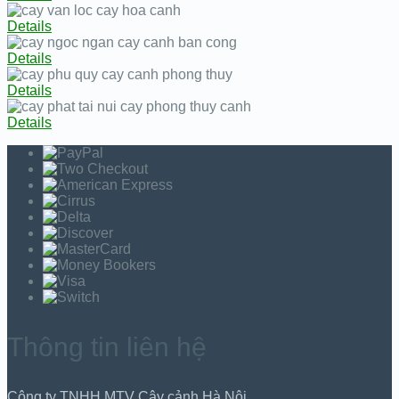
Details
Details
Details
Details
Thông tin liên hệ
Công ty TNHH MTV Cây cảnh Hà Nội