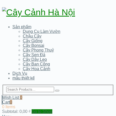
Sản phẩm
Dụng Cụ Làm Vườn
Chậu Cây
Cây Giống
Cây Bonsai
Cây Phong Thuỷ
Cây Sen Đá
Cây Dây Leo
Cây Ban Công
Cây Hoa Cảnh
Dịch Vụ
mẫu thiết kế
Wish List
0
Cart
0
0 Items
Subtotal:
0,00
₫
Go to Shop