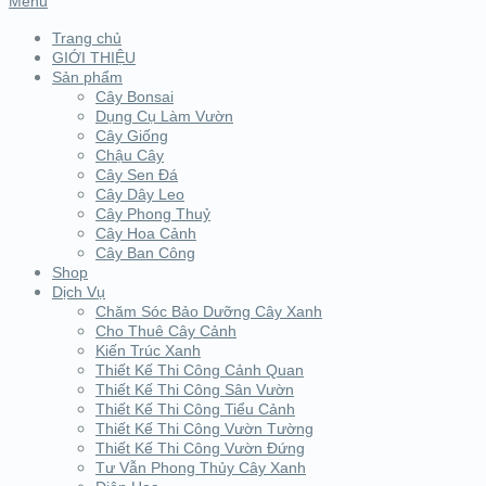
Menu
Trang chủ
GIỚI THIỆU
Sản phẩm
Cây Bonsai
Dụng Cụ Làm Vườn
Cây Giống
Chậu Cây
Cây Sen Đá
Cây Dây Leo
Cây Phong Thuỷ
Cây Hoa Cảnh
Cây Ban Công
Shop
Dịch Vụ
Chăm Sóc Bảo Dưỡng Cây Xanh
Cho Thuê Cây Cảnh
Kiến Trúc Xanh
Thiết Kế Thi Công Cảnh Quan
Thiết Kế Thi Công Sân Vườn
Thiết Kế Thi Công Tiểu Cảnh
Thiết Kế Thi Công Vườn Tường
Thiết Kế Thi Công Vườn Đứng
Tư Vẫn Phong Thủy Cây Xanh