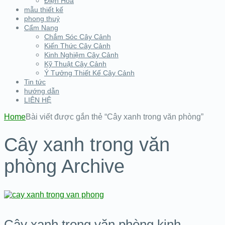
Điện Hoa
mẫu thiết kế
phong thuỷ
Cẩm Nang
Chắm Sóc Cây Cảnh
Kiến Thức Cây Cảnh
Kinh Nghiệm Cây Cảnh
Kỹ Thuật Cây Cảnh
Ý Tưởng Thiết Kế Cây Cảnh
Tin tức
hướng dẫn
LIÊN HỆ
Home
Bài viết được gắn thẻ “Cây xanh trong văn phòng”
Cây xanh trong văn
phòng Archive
Cây xanh trong văn phòng kinh