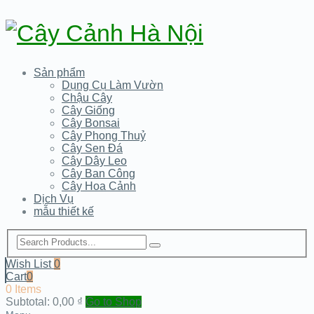
Sản phẩm
Dụng Cụ Làm Vườn
Chậu Cây
Cây Giống
Cây Bonsai
Cây Phong Thuỷ
Cây Sen Đá
Cây Dây Leo
Cây Ban Công
Cây Hoa Cảnh
Dịch Vụ
mẫu thiết kế
Wish List
0
Cart
0
0 Items
Subtotal:
0,00
₫
Go to Shop