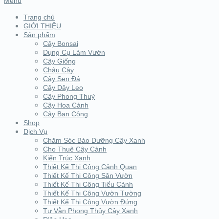
Menu
Trang chủ
GIỚI THIỆU
Sản phẩm
Cây Bonsai
Dụng Cụ Làm Vườn
Cây Giống
Chậu Cây
Cây Sen Đá
Cây Dây Leo
Cây Phong Thuỷ
Cây Hoa Cảnh
Cây Ban Công
Shop
Dịch Vụ
Chăm Sóc Bảo Dưỡng Cây Xanh
Cho Thuê Cây Cảnh
Kiến Trúc Xanh
Thiết Kế Thi Công Cảnh Quan
Thiết Kế Thi Công Sân Vườn
Thiết Kế Thi Công Tiểu Cảnh
Thiết Kế Thi Công Vườn Tường
Thiết Kế Thi Công Vườn Đứng
Tư Vẫn Phong Thủy Cây Xanh