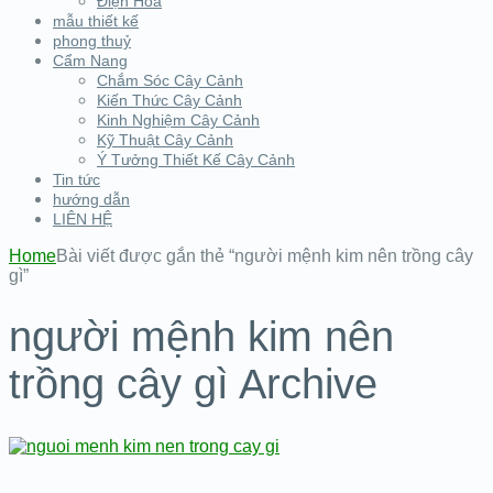
Điện Hoa
mẫu thiết kế
phong thuỷ
Cẩm Nang
Chắm Sóc Cây Cảnh
Kiến Thức Cây Cảnh
Kinh Nghiệm Cây Cảnh
Kỹ Thuật Cây Cảnh
Ý Tưởng Thiết Kế Cây Cảnh
Tin tức
hướng dẫn
LIÊN HỆ
Home
Bài viết được gắn thẻ “người mệnh kim nên trồng cây
gì”
người mệnh kim nên
trồng cây gì Archive