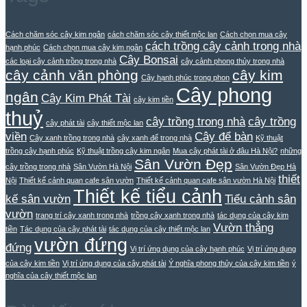
Cách chăm sóc cây kim ngân
cách chăm sóc cây thiết mộc lan
Cách chọn mua cây
cách trồng cây cảnh trong nhà
hạnh phúc
Cách chọn mua cây kim ngân
Cây Bonsai
các loại cây cảnh trồng trong nhà
cây cảnh phong thủy trong nhà
cây cảnh văn phòng
cây kim
Cây hạnh phúc trong phon
Cây phong
ngân
Cây Kim Phát Tài
cây kim tiền
thuỷ
cây trồng trong nhà
cây trồng
cây phát tài
cây thiết mộc lan
viền
Cây để bàn
Cây xanh trồng trong nhà
cây xanh để trong nhà
Kỹ thuật
trồng cây hạnh phúc
Kỹ thuật trồng cây kim ngân
Mua cây phát tài ở đâu Hà Nội?
những
Sân Vườn Đẹp
cây trồng trong nhà
Sân Vườn Hà Nội
Sân Vườn Đẹp Hà
thiết
Nội
Thiết kế cảnh quan cafe sân vườn
Thiết kế cảnh quan cafe sân vườn Hà Nội
Thiết kế tiểu cảnh
kế sân vườn
Tiểu cảnh sân
vườn
trang trí cây xanh trong nhà
trồng cây xanh trong nhà
tác dụng của cây kim
Vườn thẳng
tiền
Tác dụng của cây phát tài
tác dụng của cây thiết mộc lan
vườn đứng
đứng
Vị trí ứng dụng của cây hạnh phúc
Vị trí ứng dụng
của cây kim tiền
Vị trí ứng dụng của cây phát tài
Ý nghĩa phong thủy của cây kim tiền
ý
nghĩa của cây thiết mộc lan