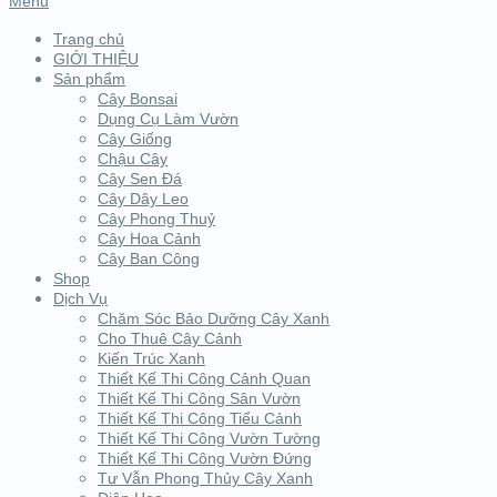
Menu
Trang chủ
GIỚI THIỆU
Sản phẩm
Cây Bonsai
Dụng Cụ Làm Vườn
Cây Giống
Chậu Cây
Cây Sen Đá
Cây Dây Leo
Cây Phong Thuỷ
Cây Hoa Cảnh
Cây Ban Công
Shop
Dịch Vụ
Chăm Sóc Bảo Dưỡng Cây Xanh
Cho Thuê Cây Cảnh
Kiến Trúc Xanh
Thiết Kế Thi Công Cảnh Quan
Thiết Kế Thi Công Sân Vườn
Thiết Kế Thi Công Tiểu Cảnh
Thiết Kế Thi Công Vườn Tường
Thiết Kế Thi Công Vườn Đứng
Tư Vẫn Phong Thủy Cây Xanh