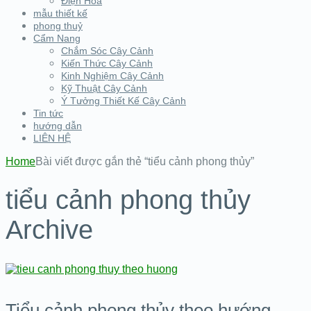
Điện Hoa
mẫu thiết kế
phong thuỷ
Cẩm Nang
Chắm Sóc Cây Cảnh
Kiến Thức Cây Cảnh
Kinh Nghiệm Cây Cảnh
Kỹ Thuật Cây Cảnh
Ý Tưởng Thiết Kế Cây Cảnh
Tin tức
hướng dẫn
LIÊN HỆ
Home
Bài viết được gắn thẻ “tiểu cảnh phong thủy”
tiểu cảnh phong thủy
Archive
Tiểu cảnh phong thủy theo hướng