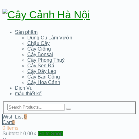
Sản phẩm
Dụng Cụ Làm Vườn
Chậu Cây
Cây Giống
Cây Bonsai
Cây Phong Thuỷ
Cây Sen Đá
Cây Dây Leo
Cây Ban Công
Cây Hoa Cảnh
Dịch Vụ
mẫu thiết kế
Wish List
0
Cart
0
0 Items
Subtotal:
0,00
₫
Go to Shop