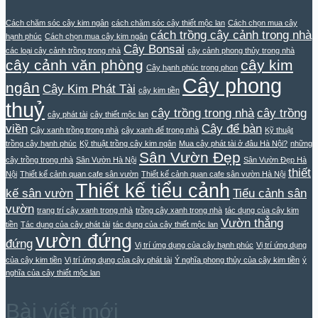
Cách chăm sóc cây kim ngân
cách chăm sóc cây thiết mộc lan
Cách chọn mua cây
cách trồng cây cảnh trong nhà
hạnh phúc
Cách chọn mua cây kim ngân
Cây Bonsai
các loại cây cảnh trồng trong nhà
cây cảnh phong thủy trong nhà
cây cảnh văn phòng
cây kim
Cây hạnh phúc trong phon
Cây phong
ngân
Cây Kim Phát Tài
cây kim tiền
thuỷ
cây trồng trong nhà
cây trồng
cây phát tài
cây thiết mộc lan
viền
Cây để bàn
Cây xanh trồng trong nhà
cây xanh để trong nhà
Kỹ thuật
trồng cây hạnh phúc
Kỹ thuật trồng cây kim ngân
Mua cây phát tài ở đâu Hà Nội?
những
Sân Vườn Đẹp
cây trồng trong nhà
Sân Vườn Hà Nội
Sân Vườn Đẹp Hà
thiết
Nội
Thiết kế cảnh quan cafe sân vườn
Thiết kế cảnh quan cafe sân vườn Hà Nội
Thiết kế tiểu cảnh
kế sân vườn
Tiểu cảnh sân
vườn
trang trí cây xanh trong nhà
trồng cây xanh trong nhà
tác dụng của cây kim
Vườn thẳng
tiền
Tác dụng của cây phát tài
tác dụng của cây thiết mộc lan
vườn đứng
đứng
Vị trí ứng dụng của cây hạnh phúc
Vị trí ứng dụng
của cây kim tiền
Vị trí ứng dụng của cây phát tài
Ý nghĩa phong thủy của cây kim tiền
ý
nghĩa của cây thiết mộc lan
Bài viết mới