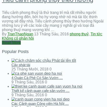
Tiểu cảnh phong thuỷ là thứ trang trí mà rất nhiều người
đang hướng đến, bởi họ hy vọng nhờ nó mà tài lộc thịnh
vượng sẽ đầy nhà. Tiểu cảnh phong thủy theo hướng Ngoài
những lưu ý về các loài cây mang ý nghãi gì và loại đá
phong thuỷ mang vượng khí …
By
TranThaoNgan
13 Tháng Sáu, 2016
phong thuỷ
,
Tin tức
Không có phản hồi
Read More
Popular Posts
Cây phát tài
25 Tháng Mười, 2018
0
4 Quán Cà Phê Có Sân Vườn …
9 Tháng Sáu, 2016
0
Thiết kế cảnh quan cafe sân vườn …
9 Tháng Sáu, 2016
0
Các Cảnh quan Công viên Hà Nội …