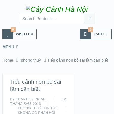
0
0
WISH LIST
CART
MENU
Home
phong thuỷ
Tiểu cảnh non bộ sai lầm cần biết
Tiểu cảnh non bộ sai
lầm cần biết
BY
TRANTHAONGAN
13
THÁNG SÁU, 2016
PHONG THUỶ
,
TIN TỨC
KHÔNG CÓ PHẢN HỒI