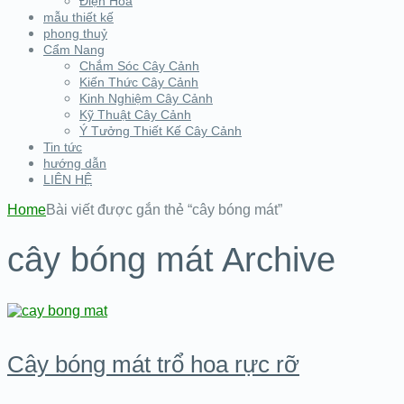
Điện Hoa
mẫu thiết kế
phong thuỷ
Cẩm Nang
Chắm Sóc Cây Cảnh
Kiến Thức Cây Cảnh
Kinh Nghiệm Cây Cảnh
Kỹ Thuật Cây Cảnh
Ý Tưởng Thiết Kế Cây Cảnh
Tin tức
hướng dẫn
LIÊN HỆ
Home
Bài viết được gắn thẻ “cây bóng mát”
cây bóng mát Archive
Cây bóng mát trổ hoa rực rỡ