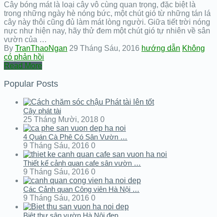
Cây bóng mát là loại cây vô cùng quan trọng, đặc biệt là
trong những ngày hè nóng bức, một chút gió từ những tán lá
cây này thôi cũng đủ làm mát lòng người. Giữa tiết trời nóng
nực như hiện nay, hãy thử đem một chút gió tự nhiên về sân
vườn của …
By
TranThaoNgan
29 Tháng Sáu, 2016
hướng dẫn
Không
có phản hồi
Read More
Popular Posts
Cây phát tài
25 Tháng Mười, 2018
0
4 Quán Cà Phê Có Sân Vườn …
9 Tháng Sáu, 2016
0
Thiết kế cảnh quan cafe sân vườn …
9 Tháng Sáu, 2016
0
Các Cảnh quan Công viên Hà Nội …
9 Tháng Sáu, 2016
0
Biệt thự sân vườn Hà Nội đẹp …