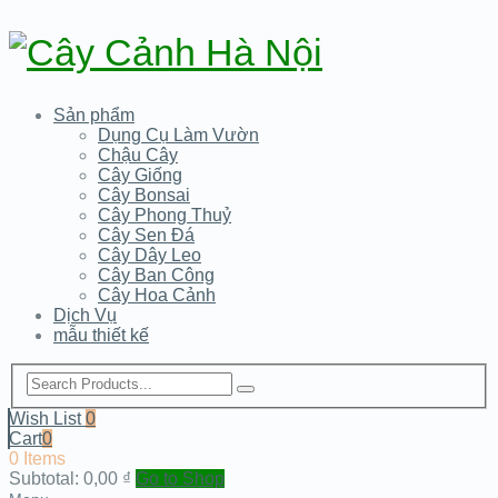
Sản phẩm
Dụng Cụ Làm Vườn
Chậu Cây
Cây Giống
Cây Bonsai
Cây Phong Thuỷ
Cây Sen Đá
Cây Dây Leo
Cây Ban Công
Cây Hoa Cảnh
Dịch Vụ
mẫu thiết kế
Wish List
0
Cart
0
0 Items
Subtotal:
0,00
₫
Go to Shop