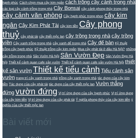
cách trồng cây cảnh trong nhà
hạnh phúc
Cách chọn mua cây kim ngân
Cây Bonsai
các loại cây cảnh trồng trong nhà
cây cảnh phong thủy trong nhà
cây cảnh văn phòng
cây kim
Cây hạnh phúc trong phon
Cây phong
ngân
Cây Kim Phát Tài
cây kim tiền
thuỷ
cây trồng trong nhà
cây trồng
cây phát tài
cây thiết mộc lan
viền
Cây để bàn
Cây xanh trồng trong nhà
cây xanh để trong nhà
Kỹ thuật
trồng cây hạnh phúc
Kỹ thuật trồng cây kim ngân
Mua cây phát tài ở đâu Hà Nội?
những
Sân Vườn Đẹp
cây trồng trong nhà
Sân Vườn Hà Nội
Sân Vườn Đẹp Hà
thiết
Nội
Thiết kế cảnh quan cafe sân vườn
Thiết kế cảnh quan cafe sân vườn Hà Nội
Thiết kế tiểu cảnh
kế sân vườn
Tiểu cảnh sân
vườn
trang trí cây xanh trong nhà
trồng cây xanh trong nhà
tác dụng của cây kim
Vườn thẳng
tiền
Tác dụng của cây phát tài
tác dụng của cây thiết mộc lan
vườn đứng
đứng
Vị trí ứng dụng của cây hạnh phúc
Vị trí ứng dụng
của cây kim tiền
Vị trí ứng dụng của cây phát tài
Ý nghĩa phong thủy của cây kim tiền
ý
nghĩa của cây thiết mộc lan
Bài viết mới