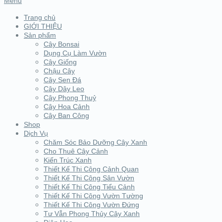
Menu
Trang chủ
GIỚI THIỆU
Sản phẩm
Cây Bonsai
Dụng Cụ Làm Vườn
Cây Giống
Chậu Cây
Cây Sen Đá
Cây Dây Leo
Cây Phong Thuỷ
Cây Hoa Cảnh
Cây Ban Công
Shop
Dịch Vụ
Chăm Sóc Bảo Dưỡng Cây Xanh
Cho Thuê Cây Cảnh
Kiến Trúc Xanh
Thiết Kế Thi Công Cảnh Quan
Thiết Kế Thi Công Sân Vườn
Thiết Kế Thi Công Tiểu Cảnh
Thiết Kế Thi Công Vườn Tường
Thiết Kế Thi Công Vườn Đứng
Tư Vẫn Phong Thủy Cây Xanh