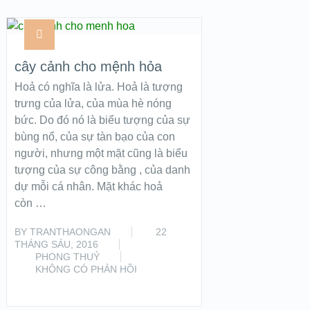
cây cảnh cho mệnh hỏa
Hoả có nghĩa là lửa. Hoả là tượng
trưng của lửa, của mùa hè nóng
bức. Do đó nó là biểu tượng của sự
bùng nổ, của sự tàn bạo của con
người, nhưng một mặt cũng là biểu
tượng của sự công bằng , của danh
dự mỗi cá nhân. Mặt khác hoả
còn …
BY
TRANTHAONGAN
22
THÁNG SÁU, 2016
PHONG THUỶ
KHÔNG CÓ PHẢN HỒI
READ MORE