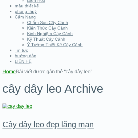
Điện Hoa
mẫu thiết kế
phong thuỷ
Cẩm Nang
Chắm Sóc Cây Cảnh
Kiến Thức Cây Cảnh
Kinh Nghiệm Cây Cảnh
Kỹ Thuật Cây Cảnh
Ý Tưởng Thiết Kế Cây Cảnh
Tin tức
hướng dẫn
LIÊN HỆ
Home
Bài viết được gắn thẻ “cây dây leo”
cây dây leo Archive
Cây dây leo đẹp lãng mạn