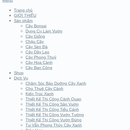
Menu
Trang chủ
GIỚI THIỆU
Sản phẩm
Cây Bonsai
Dụng Cụ Làm Vườn
Cây Giống
Chậu Cây
Cây Sen Đá
Cây Dây Leo
Cây Phong Thuỷ
Cây Hoa Cảnh
Cây Ban Công
Shop
Dịch Vụ
Chăm Sóc Bảo Dưỡng Cây Xanh
Cho Thuê Cây Cảnh
Kiến Trúc Xanh
Thiết Kế Thi Công Cảnh Quan
Thiết Kế Thi Công Sân Vườn
Thiết Kế Thi Công Tiểu Cảnh
Thiết Kế Thi Công Vườn Tường
Thiết Kế Thi Công Vườn Đứng
Tư Vẫn Phong Thủy Cây Xanh