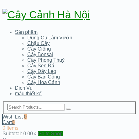
Sản phẩm
Dụng Cụ Làm Vườn
Chậu Cây
Cây Giống
Cây Bonsai
Cây Phong Thuỷ
Cây Sen Đá
Cây Dây Leo
Cây Ban Công
Cây Hoa Cảnh
Dịch Vụ
mẫu thiết kế
Wish List
0
Cart
0
0 Items
Subtotal:
0,00
₫
Go to Shop