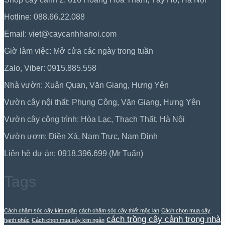
Hotline: 088.66.22.088
Email: viet@caycanhhanoi.com
Giờ làm việc: Mở cửa các ngày trong tuần
Zalo, Viber: 0915.885.558
Nhà vườn: Xuân Quan, Văn Giang, Hưng Yên
Vườn cây nội thất: Phụng Công, Văn Giang, Hưng Yên
Vườn cây công trình: Hòa Lạc, Thạch Thất, Hà Nội
Vườn ươm: Điền Xá, Nam Trực, Nam Định
Liên hệ dự án: 0918.396.699 (Mr Tuấn)
Tags
Cách chăm sóc cây kim ngân
cách chăm sóc cây thiết mộc lan
Cách chọn mua cây
cách trồng cây cảnh trong nhà
hạnh phúc
Cách chọn mua cây kim ngân