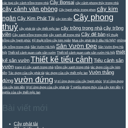
Cây Bonsai
các loại cây cảnh trồng trong nhà
cây cảnh phong thủy trong nhà
cây cảnh văn phòng
cây kim
Cây hạnh phúc trong phon
Cây phong
ngân
Cây Kim Phát Tài
cây kim tiền
thuỷ
cây trồng trong nhà
cây trồng
cây phát tài
cây thiết mộc lan
viền
Cây để bàn
Cây xanh trồng trong nhà
cây xanh để trong nhà
Kỹ thuật
trồng cây hạnh phúc
Kỹ thuật trồng cây kim ngân
Mua cây phát tài ở đâu Hà Nội?
những
Sân Vườn Đẹp
cây trồng trong nhà
Sân Vườn Hà Nội
Sân Vườn Đẹp Hà
thiết
Nội
Thiết kế cảnh quan cafe sân vườn
Thiết kế cảnh quan cafe sân vườn Hà Nội
Thiết kế tiểu cảnh
kế sân vườn
Tiểu cảnh sân
vườn
trang trí cây xanh trong nhà
trồng cây xanh trong nhà
tác dụng của cây kim
Vườn thẳng
tiền
Tác dụng của cây phát tài
tác dụng của cây thiết mộc lan
vườn đứng
đứng
Vị trí ứng dụng của cây hạnh phúc
Vị trí ứng dụng
của cây kim tiền
Vị trí ứng dụng của cây phát tài
Ý nghĩa phong thủy của cây kim tiền
ý
nghĩa của cây thiết mộc lan
Bài viết mới
Cây phát tài