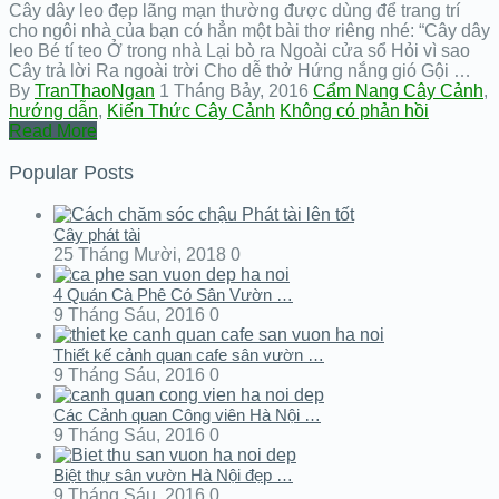
Cây dây leo đẹp lãng mạn thường được dùng để trang trí
cho ngôi nhà của bạn có hẳn một bài thơ riêng nhé: “Cây dây
leo Bé tí teo Ở trong nhà Lại bò ra Ngoài cửa sổ Hỏi vì sao
Cây trả lời Ra ngoài trời Cho dễ thở Hứng nắng gió Gội …
By
TranThaoNgan
1 Tháng Bảy, 2016
Cẩm Nang Cây Cảnh
,
hướng dẫn
,
Kiến Thức Cây Cảnh
Không có phản hồi
Read More
Popular Posts
Cây phát tài
25 Tháng Mười, 2018
0
4 Quán Cà Phê Có Sân Vườn …
9 Tháng Sáu, 2016
0
Thiết kế cảnh quan cafe sân vườn …
9 Tháng Sáu, 2016
0
Các Cảnh quan Công viên Hà Nội …
9 Tháng Sáu, 2016
0
Biệt thự sân vườn Hà Nội đẹp …
9 Tháng Sáu, 2016
0