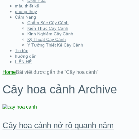
Điện Hoa
mẫu thiết kế
phong thuỷ
Cẩm Nang
Chắm Sóc Cây Cảnh
Kiến Thức Cây Cảnh
Kinh Nghiệm Cây Cảnh
Kỹ Thuật Cây Cảnh
Ý Tưởng Thiết Kế Cây Cảnh
Tin tức
hướng dẫn
LIÊN HỆ
Home
Bài viết được gắn thẻ “Cây hoa cảnh”
Cây hoa cảnh Archive
Cây hoa cảnh nở rộ quanh năm