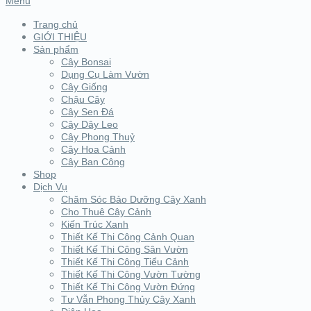
Menu
Trang chủ
GIỚI THIỆU
Sản phẩm
Cây Bonsai
Dụng Cụ Làm Vườn
Cây Giống
Chậu Cây
Cây Sen Đá
Cây Dây Leo
Cây Phong Thuỷ
Cây Hoa Cảnh
Cây Ban Công
Shop
Dịch Vụ
Chăm Sóc Bảo Dưỡng Cây Xanh
Cho Thuê Cây Cảnh
Kiến Trúc Xanh
Thiết Kế Thi Công Cảnh Quan
Thiết Kế Thi Công Sân Vườn
Thiết Kế Thi Công Tiểu Cảnh
Thiết Kế Thi Công Vườn Tường
Thiết Kế Thi Công Vườn Đứng
Tư Vẫn Phong Thủy Cây Xanh