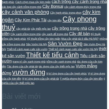
cách trồng cây cảnh trong nhà
hạnh phúc
Cách chọn mua cây kim ngân
Cây Bonsai
các loại cây cảnh trồng trong nhà
cây cảnh phong thủy trong nhà
cây cảnh văn phòng
cây kim
Cây hạnh phúc trong phon
Cây phong
ngân
Cây Kim Phát Tài
cây kim tiền
thuỷ
cây trồng trong nhà
cây trồng
cây phát tài
cây thiết mộc lan
viền
Cây để bàn
Cây xanh trồng trong nhà
cây xanh để trong nhà
Kỹ thuật
trồng cây hạnh phúc
Kỹ thuật trồng cây kim ngân
Mua cây phát tài ở đâu Hà Nội?
những
Sân Vườn Đẹp
cây trồng trong nhà
Sân Vườn Hà Nội
Sân Vườn Đẹp Hà
thiết
Nội
Thiết kế cảnh quan cafe sân vườn
Thiết kế cảnh quan cafe sân vườn Hà Nội
Thiết kế tiểu cảnh
kế sân vườn
Tiểu cảnh sân
vườn
trang trí cây xanh trong nhà
trồng cây xanh trong nhà
tác dụng của cây kim
Vườn thẳng
tiền
Tác dụng của cây phát tài
tác dụng của cây thiết mộc lan
vườn đứng
đứng
Vị trí ứng dụng của cây hạnh phúc
Vị trí ứng dụng
của cây kim tiền
Vị trí ứng dụng của cây phát tài
Ý nghĩa phong thủy của cây kim tiền
ý
nghĩa của cây thiết mộc lan
Bài viết mới