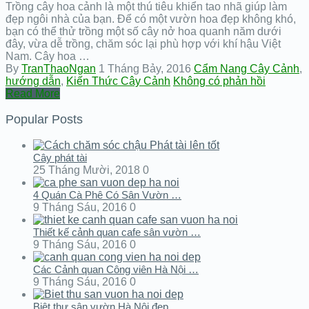
Trồng cây hoa cảnh là một thú tiêu khiển tao nhã giúp làm
đẹp ngôi nhà của bạn. Để có một vườn hoa đẹp không khó,
bạn có thể thử trồng một số cây nở hoa quanh năm dưới
đây, vừa dễ trồng, chăm sóc lại phù hợp với khí hậu Việt
Nam. Cây hoa …
By
TranThaoNgan
1 Tháng Bảy, 2016
Cẩm Nang Cây Cảnh
,
hướng dẫn
,
Kiến Thức Cây Cảnh
Không có phản hồi
Read More
Popular Posts
Cây phát tài
25 Tháng Mười, 2018
0
4 Quán Cà Phê Có Sân Vườn …
9 Tháng Sáu, 2016
0
Thiết kế cảnh quan cafe sân vườn …
9 Tháng Sáu, 2016
0
Các Cảnh quan Công viên Hà Nội …
9 Tháng Sáu, 2016
0
Biệt thự sân vườn Hà Nội đẹp …