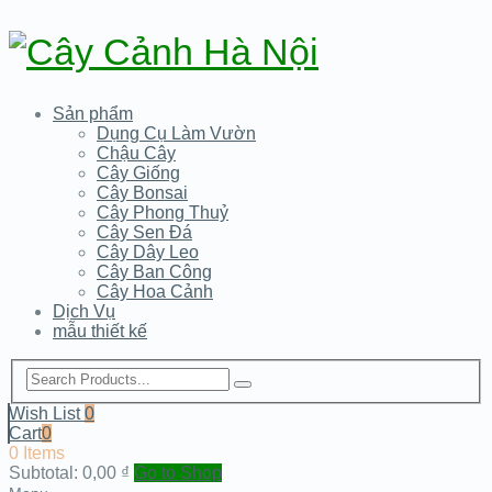
Sản phẩm
Dụng Cụ Làm Vườn
Chậu Cây
Cây Giống
Cây Bonsai
Cây Phong Thuỷ
Cây Sen Đá
Cây Dây Leo
Cây Ban Công
Cây Hoa Cảnh
Dịch Vụ
mẫu thiết kế
Wish List
0
Cart
0
0 Items
Subtotal:
0,00
₫
Go to Shop