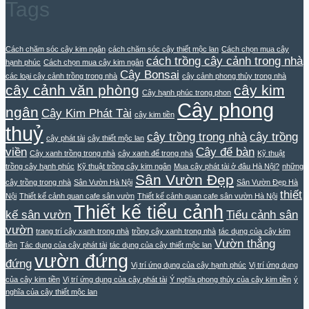
Tags
Cách chăm sóc cây kim ngân
cách chăm sóc cây thiết mộc lan
Cách chọn mua cây
cách trồng cây cảnh trong nhà
hạnh phúc
Cách chọn mua cây kim ngân
Cây Bonsai
các loại cây cảnh trồng trong nhà
cây cảnh phong thủy trong nhà
cây cảnh văn phòng
cây kim
Cây hạnh phúc trong phon
Cây phong
ngân
Cây Kim Phát Tài
cây kim tiền
thuỷ
cây trồng trong nhà
cây trồng
cây phát tài
cây thiết mộc lan
viền
Cây để bàn
Cây xanh trồng trong nhà
cây xanh để trong nhà
Kỹ thuật
trồng cây hạnh phúc
Kỹ thuật trồng cây kim ngân
Mua cây phát tài ở đâu Hà Nội?
những
Sân Vườn Đẹp
cây trồng trong nhà
Sân Vườn Hà Nội
Sân Vườn Đẹp Hà
thiết
Nội
Thiết kế cảnh quan cafe sân vườn
Thiết kế cảnh quan cafe sân vườn Hà Nội
Thiết kế tiểu cảnh
kế sân vườn
Tiểu cảnh sân
vườn
trang trí cây xanh trong nhà
trồng cây xanh trong nhà
tác dụng của cây kim
Vườn thẳng
tiền
Tác dụng của cây phát tài
tác dụng của cây thiết mộc lan
vườn đứng
đứng
Vị trí ứng dụng của cây hạnh phúc
Vị trí ứng dụng
của cây kim tiền
Vị trí ứng dụng của cây phát tài
Ý nghĩa phong thủy của cây kim tiền
ý
nghĩa của cây thiết mộc lan