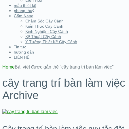
Điện Hoa
mẫu thiết kế
phong thuỷ
Cẩm Nang
Chắm Sóc Cây Cảnh
Kiến Thức Cây Cảnh
Kinh Nghiệm Cây Cảnh
Kỹ Thuật Cây Cảnh
Ý Tưởng Thiết Kế Cây Cảnh
Tin tức
hướng dẫn
LIÊN HỆ
Home
Bài viết được gắn thẻ “cây trang trí bàn làm việc”
cây trang trí bàn làm việc
Archive
Cây trang trí bàn làm việc quy tắc đặt