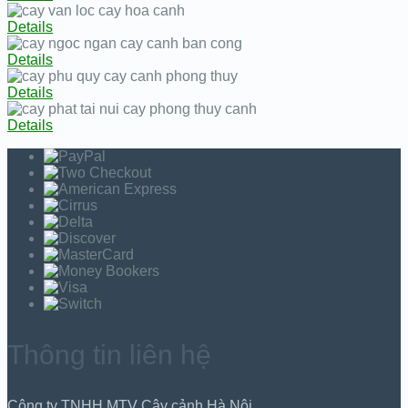
Details
Details
Details
Details
Thông tin liên hệ
Công ty TNHH MTV Cây cảnh Hà Nội