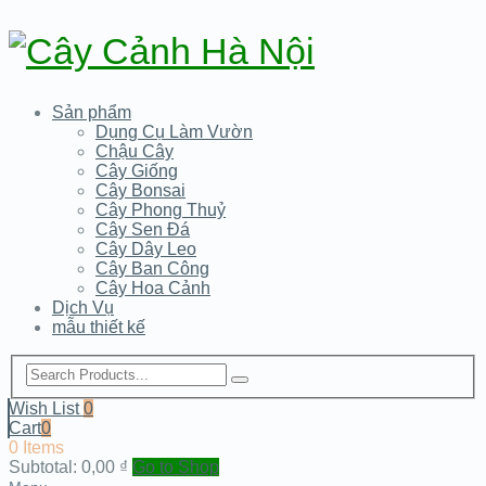
Sản phẩm
Dụng Cụ Làm Vườn
Chậu Cây
Cây Giống
Cây Bonsai
Cây Phong Thuỷ
Cây Sen Đá
Cây Dây Leo
Cây Ban Công
Cây Hoa Cảnh
Dịch Vụ
mẫu thiết kế
Wish List
0
Cart
0
0 Items
Subtotal:
0,00
₫
Go to Shop