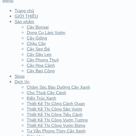
Menu
Trang chủ
GIỚI THIỆU
Sản phẩm
Cây Bonsai
Dụng Cụ Làm Vườn
Cây Giống
Chậu Cây
Cây Sen Đá
Cây Dây Leo
Cây Phong Thuỷ
Cây Hoa Cảnh
Cây Ban Công
Shop
Dịch Vụ
Chăm Sóc Bảo Dưỡng Cây Xanh
Cho Thuê Cây Cảnh
Kiến Trúc Xanh
Thiết Kế Thi Công Cảnh Quan
Thiết Kế Thi Công Sân Vườn
Thiết Kế Thi Công Tiểu Cảnh
Thiết Kế Thi Công Vườn Tường
Thiết Kế Thi Công Vườn Đứng
Tư Vẫn Phong Thủy Cây Xanh