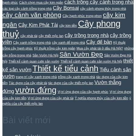
cách trồng cây cảnh trong nhà
hạnh phúc
Cách chọn mua cây kim ngân
Cây Bonsai
các loại cây cảnh trồng trong nhà
cây cảnh phong thủy trong nhà
cây cảnh văn phòng
cây kim
Cây hạnh phúc trong phon
Cây phong
ngân
Cây Kim Phát Tài
cây kim tiền
thuỷ
cây trồng trong nhà
cây trồng
cây phát tài
cây thiết mộc lan
viền
Cây để bàn
Cây xanh trồng trong nhà
cây xanh để trong nhà
Kỹ thuật
trồng cây hạnh phúc
Kỹ thuật trồng cây kim ngân
Mua cây phát tài ở đâu Hà Nội?
những
Sân Vườn Đẹp
cây trồng trong nhà
Sân Vườn Hà Nội
Sân Vườn Đẹp Hà
thiết
Nội
Thiết kế cảnh quan cafe sân vườn
Thiết kế cảnh quan cafe sân vườn Hà Nội
Thiết kế tiểu cảnh
kế sân vườn
Tiểu cảnh sân
vườn
trang trí cây xanh trong nhà
trồng cây xanh trong nhà
tác dụng của cây kim
Vườn thẳng
tiền
Tác dụng của cây phát tài
tác dụng của cây thiết mộc lan
vườn đứng
đứng
Vị trí ứng dụng của cây hạnh phúc
Vị trí ứng dụng
của cây kim tiền
Vị trí ứng dụng của cây phát tài
Ý nghĩa phong thủy của cây kim tiền
ý
nghĩa của cây thiết mộc lan
Bài viết mới