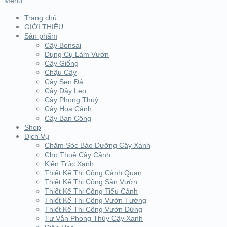
Menu
Trang chủ
GIỚI THIỆU
Sản phẩm
Cây Bonsai
Dụng Cụ Làm Vườn
Cây Giống
Chậu Cây
Cây Sen Đá
Cây Dây Leo
Cây Phong Thuỷ
Cây Hoa Cảnh
Cây Ban Công
Shop
Dịch Vụ
Chăm Sóc Bảo Dưỡng Cây Xanh
Cho Thuê Cây Cảnh
Kiến Trúc Xanh
Thiết Kế Thi Công Cảnh Quan
Thiết Kế Thi Công Sân Vườn
Thiết Kế Thi Công Tiểu Cảnh
Thiết Kế Thi Công Vườn Tường
Thiết Kế Thi Công Vườn Đứng
Tư Vẫn Phong Thủy Cây Xanh