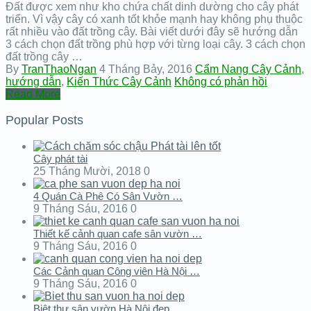
Đất được xem như kho chứa chất dinh dường cho cây phát
triển. Vì vậy cây có xanh tốt khỏe mạnh hay không phụ thuộc
rất nhiều vào đất trồng cây. Bài viết dưới đây sẽ hướng dẫn
3 cách chọn đất trồng phù hợp với từng loại cây. 3 cách chọn
đất trồng cây …
By
TranThaoNgan
4 Tháng Bảy, 2016
Cẩm Nang Cây Cảnh
,
hướng dẫn
,
Kiến Thức Cây Cảnh
Không có phản hồi
Read More
Popular Posts
Cây phát tài
25 Tháng Mười, 2018
0
4 Quán Cà Phê Có Sân Vườn …
9 Tháng Sáu, 2016
0
Thiết kế cảnh quan cafe sân vườn …
9 Tháng Sáu, 2016
0
Các Cảnh quan Công viên Hà Nội …
9 Tháng Sáu, 2016
0
Biệt thự sân vườn Hà Nội đẹp …