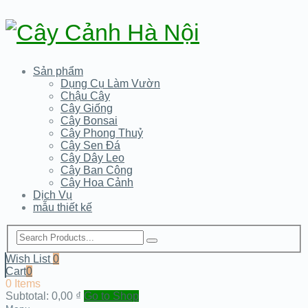
Sản phẩm
Dụng Cụ Làm Vườn
Chậu Cây
Cây Giống
Cây Bonsai
Cây Phong Thuỷ
Cây Sen Đá
Cây Dây Leo
Cây Ban Công
Cây Hoa Cảnh
Dịch Vụ
mẫu thiết kế
Wish List
0
Cart
0
0 Items
Subtotal:
0,00
₫
Go to Shop