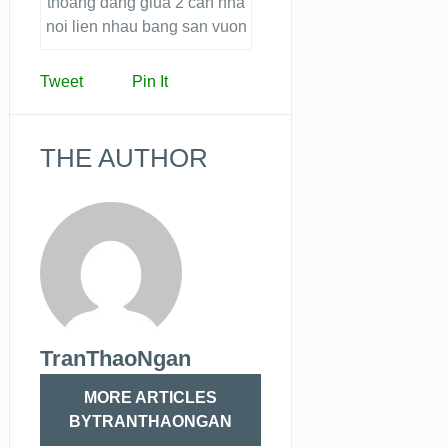
thoang dang giua 2 can nha
noi lien nhau bang san vuon
Tweet
Pin It
THE AUTHOR
TranThaoNgan
MORE ARTICLES
BYTRANTHAONGAN