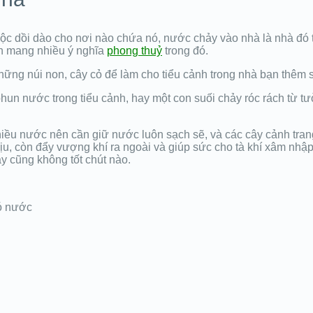
 lộc dồi dào cho nơi nào chứa nó, nước chảy vào nhà là nhà đó
òn mang nhiều ý nghĩa
phong thuỷ
trong đó.
 những núi non, cây cỏ để làm cho tiểu cảnh trong nhà bạn thêm
 phun nước trong tiểu cảnh, hay một con suối chảy róc rách từ t
ó nhiều nước nên cần giữ nước luôn sạch sẽ, và các cây cảnh tr
hịu, còn đẩy vượng khí ra ngoài và giúp sức cho tà khí xâm nh
y cũng không tốt chút nào.