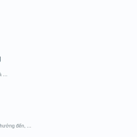
g
và …
ng hướng đến, …