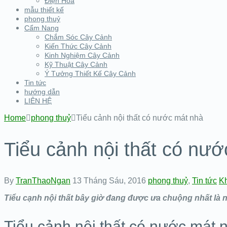
Điện Hoa
mẫu thiết kế
phong thuỷ
Cẩm Nang
Chắm Sóc Cây Cảnh
Kiến Thức Cây Cảnh
Kinh Nghiệm Cây Cảnh
Kỹ Thuật Cây Cảnh
Ý Tưởng Thiết Kế Cây Cảnh
Tin tức
hướng dẫn
LIÊN HỆ
Home
phong thuỷ
Tiểu cảnh nội thất có nước mát nhà
Tiểu cảnh nội thất có nư
By
TranThaoNgan
13 Tháng Sáu, 2016
phong thuỷ
,
Tin tức
Kh
Tiểu cạnh nội thất bây giờ đang được ưa chuộng nhất là
Tiểu cảnh nội thất có nước mát 