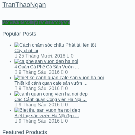
TranThaoNgan
More Articles ByTranThaoNgan
Popular Posts
Cây phát tài
25 Tháng Mười, 2018
0
4 Quán Cà Phê Có Sân Vườn …
9 Tháng Sáu, 2016
0
Thiết kế cảnh quan cafe sân vườn …
9 Tháng Sáu, 2016
0
Các Cảnh quan Công viên Hà Nội …
9 Tháng Sáu, 2016
0
Biệt thự sân vườn Hà Nội đẹp …
9 Tháng Sáu, 2016
0
Featured Products