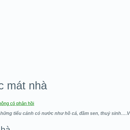
ớc mát nhà
ông có phản hồi
 những tiểu cảnh có nước như hồ cá, đầm sen, thuỷ sinh….
nhà