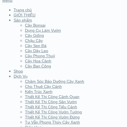
Menu
Trang chủ
GIỚI THIỆU
Sản phẩm
Cây Bonsai
Dụng Cụ Làm Vườn
Cây Giống
Chậu Cây
Cây Sen Đá
Cây Dây Leo
Cây Phong Thuỷ
Cây Hoa Cảnh
Cây Ban Công
Shop
Dịch Vụ
Chăm Sóc Bảo Dưỡng Cây Xanh
Cho Thuê Cây Cảnh
Kiến Trúc Xanh
Thiết Kế Thi Công Cảnh Quan
Thiết Kế Thi Công Sân Vườn
Thiết Kế Thi Công Tiểu Cảnh
Thiết Kế Thi Công Vườn Tường
Thiết Kế Thi Công Vườn Đứng
Tư Vẫn Phong Thủy Cây Xanh