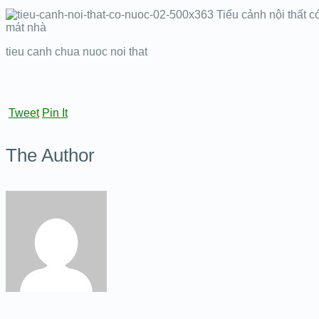
tieu canh chua nuoc noi that
Tweet
Pin It
The Author