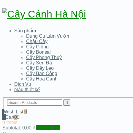
Sản phẩm
Dụng Cụ Làm Vườn
Chậu Cây
Cây Giống
Cây Bonsai
Cây Phong Thuỷ
Cây Sen Đá
Cây Dây Leo
Cây Ban Công
Cây Hoa Cảnh
Dịch Vụ
mẫu thiết kế
Wish List
0
Cart
0
0 Items
Subtotal:
0,00
₫
Go to Shop