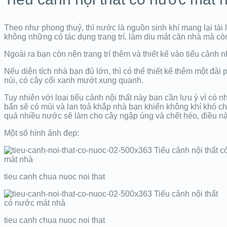
Theo như phong thuỷ, thì nước là nguồn sinh khí mang lại tài
không những có tác dụng trang trí, làm dịu mát căn nhà mà c
Ngoài ra bạn còn nên trang trí thêm và thiết kế vào tiểu cảnh
Nếu diện tích nhà bạn đủ lớn, thì có thể thiết kế thêm một đài
núi, có cây cối xanh mướt xung quanh.
Tuy nhiên với loại tiểu cảnh nội thất này bạn cần lưu ý vì c
bẩn sẽ có mùi và lan toả khắp nhà bạn khiến không khí khó c
quá nhiều nước sẽ làm cho cây ngập úng và chết héo, điều nà
Một số hình ảnh đẹp:
tieu canh chua nuoc noi that
tieu canh chua nuoc noi that