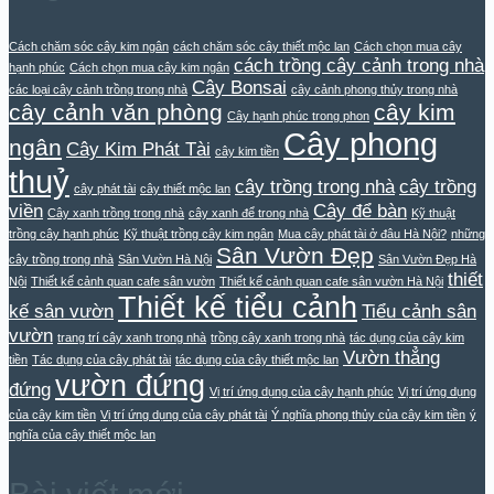
Cách chăm sóc cây kim ngân
cách chăm sóc cây thiết mộc lan
Cách chọn mua cây
cách trồng cây cảnh trong nhà
hạnh phúc
Cách chọn mua cây kim ngân
Cây Bonsai
các loại cây cảnh trồng trong nhà
cây cảnh phong thủy trong nhà
cây cảnh văn phòng
cây kim
Cây hạnh phúc trong phon
Cây phong
ngân
Cây Kim Phát Tài
cây kim tiền
thuỷ
cây trồng trong nhà
cây trồng
cây phát tài
cây thiết mộc lan
viền
Cây để bàn
Cây xanh trồng trong nhà
cây xanh để trong nhà
Kỹ thuật
trồng cây hạnh phúc
Kỹ thuật trồng cây kim ngân
Mua cây phát tài ở đâu Hà Nội?
những
Sân Vườn Đẹp
cây trồng trong nhà
Sân Vườn Hà Nội
Sân Vườn Đẹp Hà
thiết
Nội
Thiết kế cảnh quan cafe sân vườn
Thiết kế cảnh quan cafe sân vườn Hà Nội
Thiết kế tiểu cảnh
kế sân vườn
Tiểu cảnh sân
vườn
trang trí cây xanh trong nhà
trồng cây xanh trong nhà
tác dụng của cây kim
Vườn thẳng
tiền
Tác dụng của cây phát tài
tác dụng của cây thiết mộc lan
vườn đứng
đứng
Vị trí ứng dụng của cây hạnh phúc
Vị trí ứng dụng
của cây kim tiền
Vị trí ứng dụng của cây phát tài
Ý nghĩa phong thủy của cây kim tiền
ý
nghĩa của cây thiết mộc lan