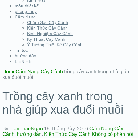
Điện Hoa
mẫu thiết kế
phong thuỷ
Cẩm Nang
Chắm Sóc Cây Cảnh
Kiến Thức Cây Cảnh
Kinh Nghiệm Cây Cảnh
Kỹ Thuật Cây Cảnh
Ý Tưởng Thiết Kế Cây Cảnh
Tin tức
hướng dẫn
LIÊN HỆ
Home
Cẩm Nang Cây Cảnh
Trồng cây xanh trong nhà giúp
xua đuổi muỗi
Trồng cây xanh trong
nhà giúp xua đuổi muỗi
By
TranThaoNgan
18 Tháng Bảy, 2016
Cẩm Nang Cây
Cảnh
,
hướng dẫn
,
Kiến Thức Cây Cảnh
Không có phản hồi