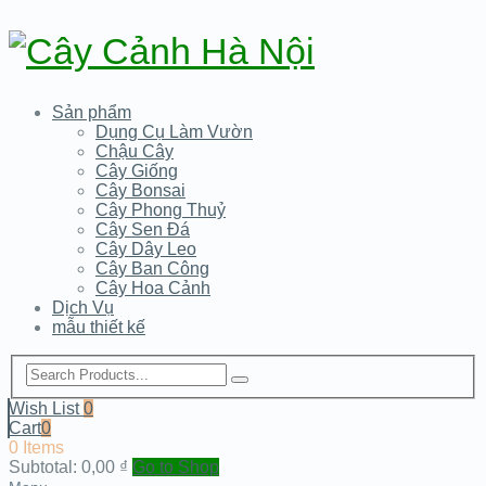
Sản phẩm
Dụng Cụ Làm Vườn
Chậu Cây
Cây Giống
Cây Bonsai
Cây Phong Thuỷ
Cây Sen Đá
Cây Dây Leo
Cây Ban Công
Cây Hoa Cảnh
Dịch Vụ
mẫu thiết kế
Wish List
0
Cart
0
0 Items
Subtotal:
0,00
₫
Go to Shop