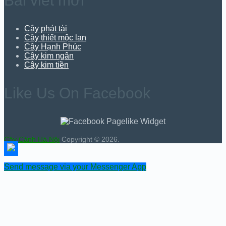
Bài viết mới
Cây phát tài
Cây thiết mộc lan
Cây Hạnh Phúc
Cây kim ngân
Cây kim tiền
Like Us On Facebook
Cây Cảnh Hà Nội
Copyright © 2026.
Send message via your Messenger App