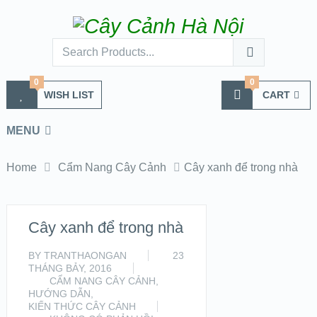
0
0
WISH LIST
CART
MENU
Home
Cẩm Nang Cây Cảnh
Cây xanh để trong nhà
Cây xanh để trong nhà
BY
TRANTHAONGAN
23
THÁNG BẢY, 2016
CẨM NANG CÂY CẢNH
,
HƯỚNG DẪN
,
KIẾN THỨC CÂY CẢNH