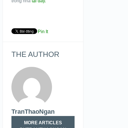
trong nhà
tại đây.
Pin It
THE AUTHOR
TranThaoNgan
MORE ARTICLES