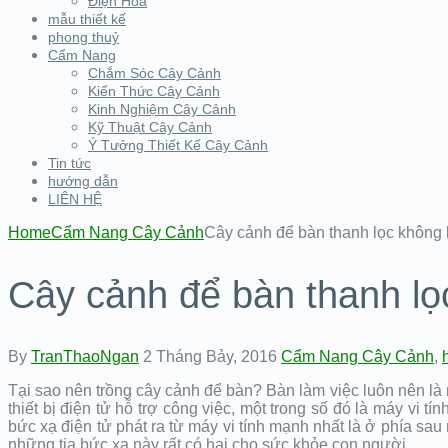
Điện Hoa
mẫu thiết kế
phong thuỷ
Cẩm Nang
Chắm Sóc Cây Cảnh
Kiến Thức Cây Cảnh
Kinh Nghiệm Cây Cảnh
Kỹ Thuật Cây Cảnh
Ý Tưởng Thiết Kế Cây Cảnh
Tin tức
hướng dẫn
LIÊN HỆ
Home
Cẩm Nang Cây Cảnh
Cây cảnh để bàn thanh lọc không 
Cây cảnh để bàn thanh lọ
By
TranThaoNgan
2 Tháng Bảy, 2016
Cẩm Nang Cây Cảnh
,
Tại sao nên trồng cây cảnh để bàn? Bàn làm việc luôn nên là
thiết bị điện tử hỗ trợ công việc, một trong số đó là máy vi 
bức xạ điện tử phát ra từ máy vi tính mạnh nhất là ở phía sa
những tia bức xạ này rất có hại cho sức khỏe con người.