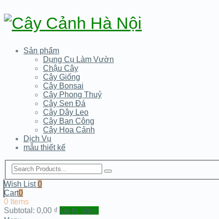
Sản phẩm
Dụng Cụ Làm Vườn
Chậu Cây
Cây Giống
Cây Bonsai
Cây Phong Thuỷ
Cây Sen Đá
Cây Dây Leo
Cây Ban Công
Cây Hoa Cảnh
Dịch Vụ
mẫu thiết kế
Wish List
0
Cart
0
0 Items
Subtotal:
0,00
₫
Go to Shop