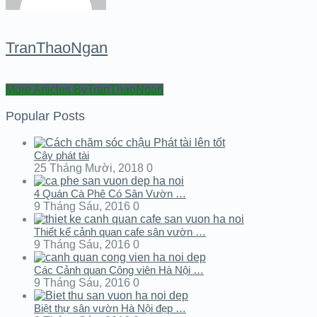
TranThaoNgan
More Articles ByTranThaoNgan
Popular Posts
Cây phát tài
25 Tháng Mười, 2018
0
4 Quán Cà Phê Có Sân Vườn …
9 Tháng Sáu, 2016
0
Thiết kế cảnh quan cafe sân vườn …
9 Tháng Sáu, 2016
0
Các Cảnh quan Công viên Hà Nội …
9 Tháng Sáu, 2016
0
Biệt thự sân vườn Hà Nội đẹp …