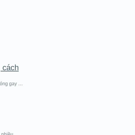
 cách
 nóng gay …
ên nhiều …