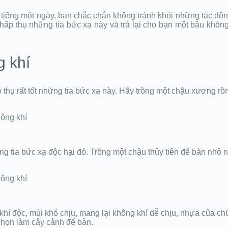
 tiếng một ngày, bạn chắc chắn không tránh khỏi những tác động
ấp thụ những tia bức xạ này và trả lại cho bạn một bầu không k
g khí
 thụ rất tốt những tia bức xạ này. Hãy trồng một chậu xương rồ
g tia bức xạ độc hại đó. Trồng một chậu thủy tiên để bàn nhỏ n
 khí độc, mùi khó chịu, mang lại không khí dễ chịu, nhựa của ch
chọn làm cây cảnh để bàn.