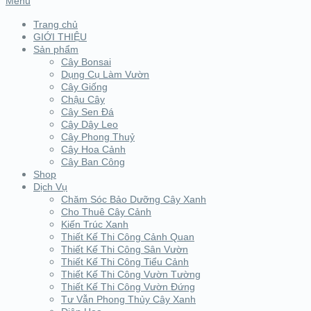
Menu
Trang chủ
GIỚI THIỆU
Sản phẩm
Cây Bonsai
Dụng Cụ Làm Vườn
Cây Giống
Chậu Cây
Cây Sen Đá
Cây Dây Leo
Cây Phong Thuỷ
Cây Hoa Cảnh
Cây Ban Công
Shop
Dịch Vụ
Chăm Sóc Bảo Dưỡng Cây Xanh
Cho Thuê Cây Cảnh
Kiến Trúc Xanh
Thiết Kế Thi Công Cảnh Quan
Thiết Kế Thi Công Sân Vườn
Thiết Kế Thi Công Tiểu Cảnh
Thiết Kế Thi Công Vườn Tường
Thiết Kế Thi Công Vườn Đứng
Tư Vẫn Phong Thủy Cây Xanh