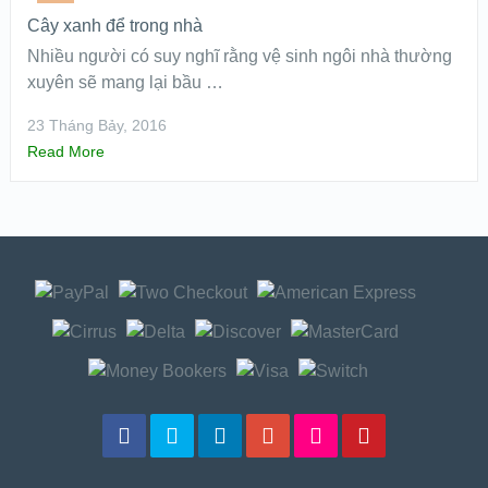
Cây xanh để trong nhà
Nhiều người có suy nghĩ rằng vệ sinh ngôi nhà thường
xuyên sẽ mang lại bầu …
23 Tháng Bảy, 2016
Read More